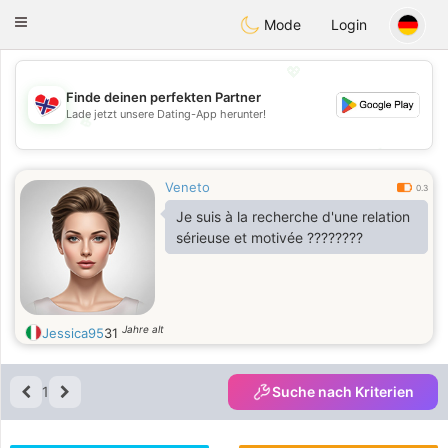
EkteNordmenn
Toggle
Mode
Login
navigation
💖
Finde deinen perfekten Partner
Lade jetzt unsere Dating-App herunter!
💖
💕
💕
Veneto
0.3
Je suis à la recherche d'une relation
sérieuse et motivée ????????
Jahre alt
Jessica95
31
1
Suche nach Kriterien