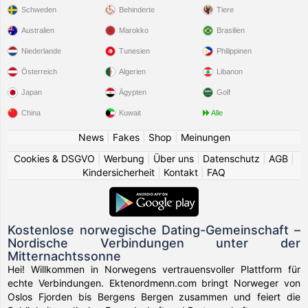
Schweden
Behinderte
Tiere
Australien
Marokko
Brasilien
Niederlande
Tunesien
Philippinen
Österreich
Algerien
Libanon
Japan
Ägypten
Golf
China
Kuwait
Alle
News
|
Fakes
|
Shop
|
Meinungen
Cookies & DSGVO
|
Werbung
|
Über uns
|
Datenschutz
|
AGB
|
Kindersicherheit
|
Kontakt
|
FAQ
Kostenlose norwegische Dating-Gemeinschaft –
Nordische Verbindungen unter der
Mitternachtssonne
Hei! Willkommen in Norwegens vertrauensvoller Plattform für
echte Verbindungen. Ektenordmenn.com bringt Norweger von
Oslos Fjorden bis Bergens Bergen zusammen und feiert die