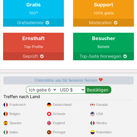
Gratis
Support
%
100
100% gratis
Gratisdienste
Moderation
Ernsthaft
Besucher
Top-Profile
Beliebt
Geprüft
Top-Seite Norwegen
Unterstütze uns für besseren Service
Treffen nach Land
Frankreich
Deutschland
Kanada
Belgien
Schweiz
USA
Spanien
England
Mexiko
Italien
Portugal
Kolumbien