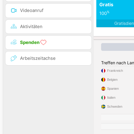
Gratis
Videoanruf
%
100
Gratisdie
Aktivitäten
Spenden
Arbeitszeitachse
Treffen nach La
Frankreich
Belgien
Spanien
Italien
Schweden