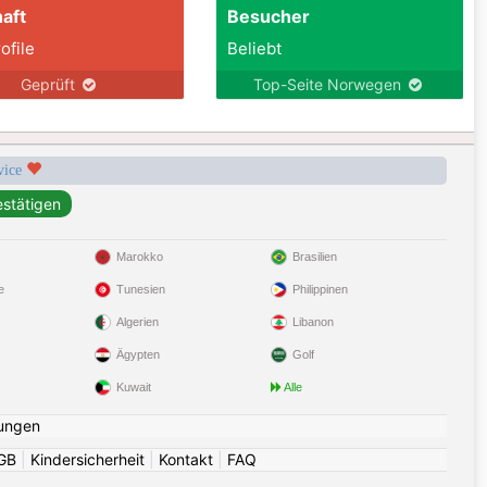
aft
Besucher
ofile
Beliebt
Geprüft
Top-Seite Norwegen
rvice
Marokko
Brasilien
e
Tunesien
Philippinen
Algerien
Libanon
Ägypten
Golf
Kuwait
Alle
ungen
GB
|
Kindersicherheit
|
Kontakt
|
FAQ