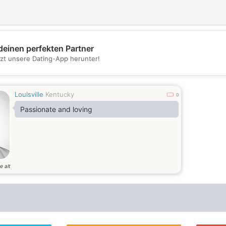
deinen perfekten Partner
tzt unsere Dating-App herunter!
💖
💕
Louisville
Kentucky
0
Passionate and loving
e alt