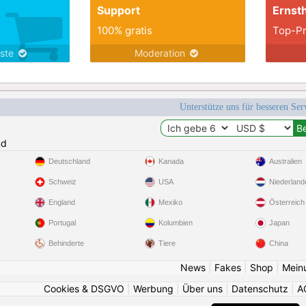
Support
Ernsth
100% gratis
Top-Pr
nste
Moderation
Unterstütze uns für besseren Se
nd
Deutschland
Kanada
Australien
Schweiz
USA
Niederland
England
Mexiko
Österreich
Portugal
Kolumbien
Japan
Behinderte
Tiere
China
News
|
Fakes
|
Shop
|
Mein
Cookies & DSGVO
|
Werbung
|
Über uns
|
Datenschutz
|
A