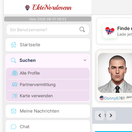
EkteNordmenn
Oslo 2026-08-07 08:53
Finde 
Lade je
Startseite
Suchen
Alle Profile
Partnervermittlung
Karte verwenden
Jahr
Donny67
61
Meine Nachrichten
1
Chat