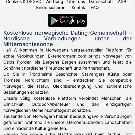
Cookies & DSGVO
|
Werbung
|
Über uns
|
Datenschutz
|
AGB
|
Kindersicherheit
|
Kontakt
|
FAQ
Kostenlose norwegische Dating-Gemeinschaft –
Nordische Verbindungen unter der
Mitternachtssonne
Hei! Willkommen in Norwegens vertrauensvoller Plattform für
echte Verbindungen. Ektenordmenn.com bringt Norweger von
Oslos Fjorden bis Bergens Bergen zusammen und feiert die
Schönheit nordischer Freundschaft und Partnerschaft.
Ob Sie in Trondheims Geschichte, Stavangers Küste oder
Tromsøs Nordlichtern sind – entdecken Sie kompatible
Norweger, die Natur, Gleichberechtigung und authentische
Beziehungen schätzen.
Unsere völlig kostenlose Plattform verbindet Menschen, die
Ehrlichkeit, Outdoor-Abenteuer und den einzigartigen
norwegischen Gemeinschaftsgeist schätzen.
Tausende von Norwegern haben bedeutungsvolle Verbindungen
gefunden, während sie unsere atemberaubenden Landschaften
und einladende Kultur genießen.
Erleben Sie norwegische Gastfreundschaft beim Aufbau von