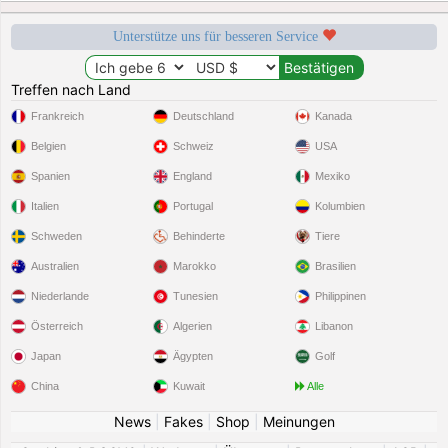
Unterstütze uns für besseren Service
Treffen nach Land
Frankreich
Deutschland
Kanada
Belgien
Schweiz
USA
Spanien
England
Mexiko
Italien
Portugal
Kolumbien
Schweden
Behinderte
Tiere
Australien
Marokko
Brasilien
Niederlande
Tunesien
Philippinen
Österreich
Algerien
Libanon
Japan
Ägypten
Golf
China
Kuwait
Alle
News
|
Fakes
|
Shop
|
Meinungen