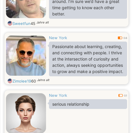
around. I’m sure we’d have a great
time getting to know each other
better.
Jahre alt
Sweetfun
45
New York
0.6
Passionate about learning, creating,
and connecting with people. I thrive
at the intersection of curiosity and
action, always seeking opportunities
to grow and make a positive impact.
Jahre alt
Zimolee19
60
New York
0.1
serious relationship