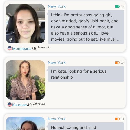
New York
0.8
I think I'm pretty easy going girl,
open minded, goofy, laid back, and
have a good sense of humor, but
also have a serious side..I love
movies, going out to eat, live music,
shopping, games, festivals,
Jahre alt
Monpearls
39
breweries/wineries, spending time
with friends and family, as well as
New York
staying home cooking/ordering in
0.4
and watching movies.
I'm kate, looking for a serious
relationship
Jahre alt
Katebae
40
New York
0.4
Honest, caring and kind