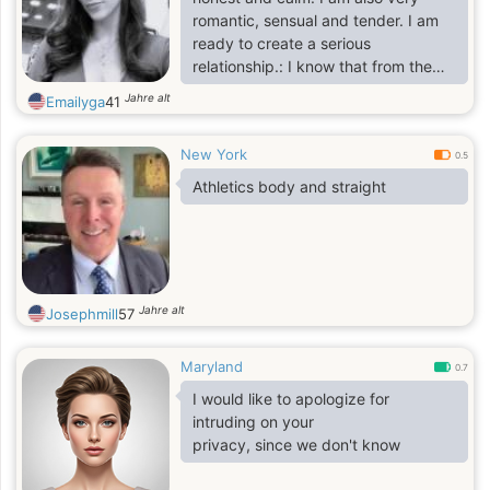
romantic, sensual and tender. I am
ready to create a serious
relationship.: I know that from the
earliest years girls are taught to be
Jahre alt
Emailyga
41
feminine and gentle. I was not like
that when I was a kid, rather I was
New York
called a tomboy, who constantly
0.5
bruised, played with boys and
Athletics body and straight
climbed trees. Becoming an adult, I
have changed a lot, but still retained
this tomboy in my soul, despite a
very feminine shell. Of course,
refinement in a woman is
Jahre alt
Josephmill
57
Maryland
0.7
I would like to apologize for
intruding on your
privacy, since we don't know