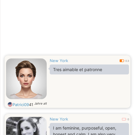
New York
0.3
Tres aimable et patronne
Jahre alt
Patrici09
41
New York
0
I am feminine, purposeful, open,
honest and calm. I am also very