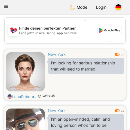
EkteNordmenn
Toggle
Mode
Login
navigation
💖
Finde deinen perfekten Partner
💖
Lade jetzt unsere Dating-App herunter!
💕
💕
New York
0.4
I'm looking for serious relationship
that will leed to married
Jahre alt
LenaDebora...
31
New York
0.6
I’m an open-minded, calm, and
loving person who’s fun to be