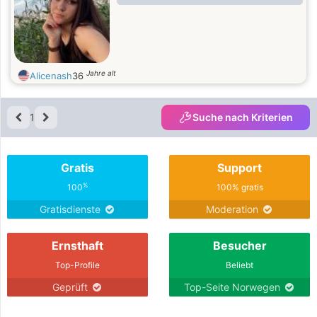
Jahre alt
Alicenash
36
1
Suche nach Kriterien
Gratis
Support
%
100
100% gratis
Gratisdienste
Moderation
Ernsthaft
Besucher
Top-Profile
Beliebt
Geprüft
Top-Seite Norwegen