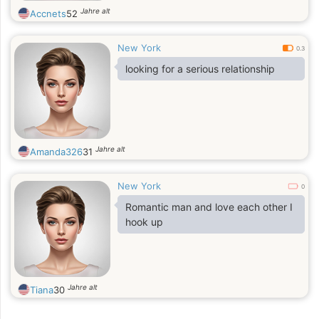
Jahre alt
Accnets
52
New York
0.3
looking for a serious relationship
Jahre alt
Amanda326
31
New York
0
Romantic man and love each other I
hook up
Jahre alt
Tiana
30