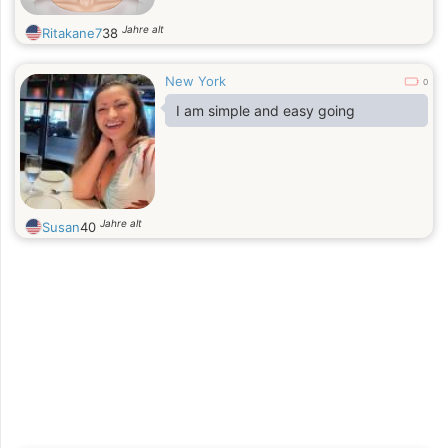
Jahre alt
Ritakane7
38
New York
0
I am simple and easy going
Jahre alt
Susan
40