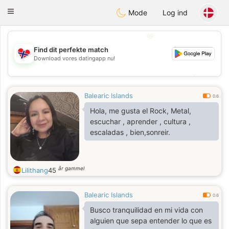
EkteNordmenn
Toggle
Mode
Log ind
navigation
💖
Find dit perfekte match
Download vores datingapp nu!
💖
💕
💕
Balearic Islands
0.6
Hola, me gusta el Rock, Metal,
escuchar , aprender , cultura ,
escaladas , bien,sonreir.
år gammel
Lilithang
45
Balearic Islands
0.6
Busco tranquilidad en mi vida con
alguien que sepa entender lo que es