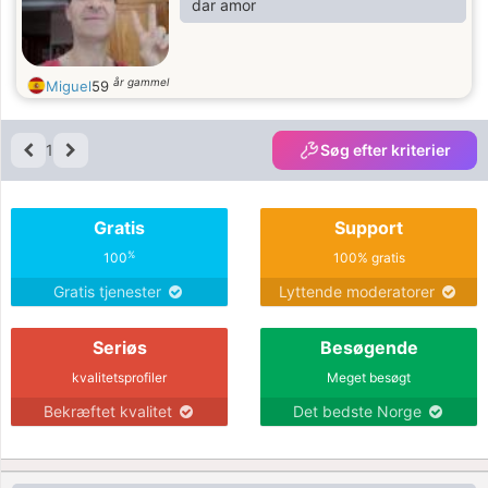
dar amor
år gammel
Miguel
59
1
Søg efter kriterier
Gratis
Support
%
100
100% gratis
Gratis tjenester
Lyttende moderatorer
Seriøs
Besøgende
kvalitetsprofiler
Meget besøgt
Bekræftet kvalitet
Det bedste Norge