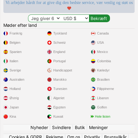
Vi arbejder hårdt for at give dig den bedste service, vær venlig og støt os
Møder efter land
Frankrig
Tyskland
Canada
Belgien
Schweiz
USA
Spanien
England
Mexico
Italien
Portugal
Colombia
Sverige
Handicappet
Kæledyr
Australien
Marokko
Brasilien
Holland
Tunesien
Filippinerne
Østrig
Algeriet
Libanon
Japan
Egypten
Golfen
Kina
Kuwait
Hele listen
Nyheder
|
Svindlere
|
Butik
|
Meninger
Cookies & GDPR
|
Reklame
|
Om os
|
Privatliv
|
Brugsvilkår
|