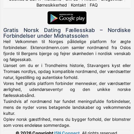
Børnesikkerhed
|
Kontakt
|
FAQ
Gratis Norsk Dating Fællesskab – Nordiske
Forbindelser under Midnatssolen
Hei! Velkommen til Norges pålidelige platform for ægte
forbindelser. Ektenordmenn.com samler nordmænd fra Oslos
fjorde til Bergens bjerge og fejrer skønheden i nordisk venskab
og følgesskab.
Uanset om du er i Trondheims historie, Stavangers kyst eller
Tromsøs nordlys, opdag kompatible nordmænd, der værdsætter
natur, ligestilling og autentiske forhold.
Vores helt gratis platform forbinder mennesker, der værdsætter
ærlighed, udendørseventyr og den unikke norske
fællesskabsånd.
Tusindvis af nordmænd har fundet meningsfulde forbindelser,
mens de nyder vores betagende landskaber og velkommende
kultur.
Oplev norsk gæstfrihed, mens du bygger forhold, der blomstrer
som vores endeløse sommerdage.
© 2026 Copyright
ISN Connect
.
All rights reserved.