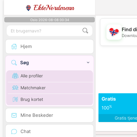
EkteNordmenn
Oslo 2026-08-08 00:34
Find d
Downloa
Hjem
Søg
Alle profiler
Matchmaker
Gratis
Brug kortet
%
100
Mine Beskeder
Gratis tjen
Chat