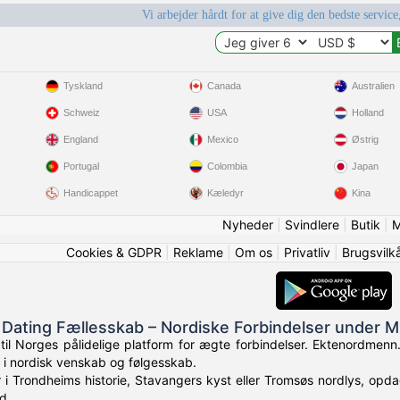
Vi arbejder hårdt for at give dig den bedste service
Tyskland
Canada
Australien
Schweiz
USA
Holland
England
Mexico
Østrig
Portugal
Colombia
Japan
Handicappet
Kæledyr
Kina
Nyheder
|
Svindlere
|
Butik
|
M
Cookies & GDPR
|
Reklame
|
Om os
|
Privatliv
|
Brugsvilk
 Dating Fællesskab – Nordiske Forbindelser under M
til Norges pålidelige platform for ægte forbindelser. Ektenordmen
 i nordisk venskab og følgesskab.
i Trondheims historie, Stavangers kyst eller Tromsøs nordlys, opd
d.