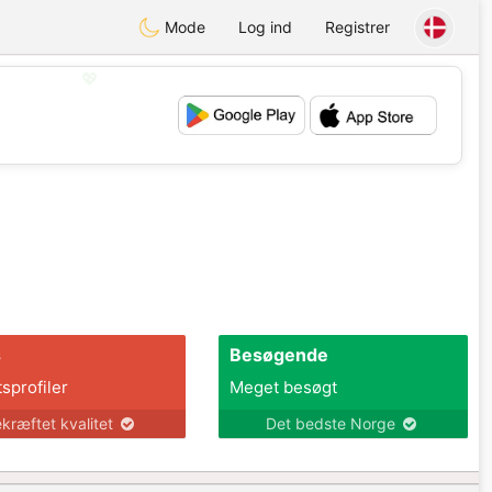
Mode
Log ind
Registrer
💖
💕
s
Besøgende
tsprofiler
Meget besøgt
kræftet kvalitet
Det bedste Norge