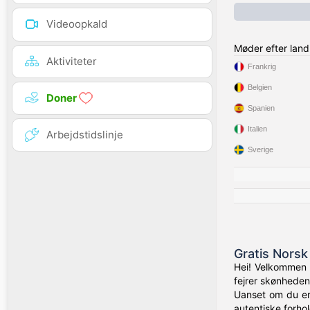
Videoopkald
Møder efter land
Aktiviteter
Frankrig
Belgien
Doner
Spanien
Italien
Arbejdstidslinje
Sverige
Gratis Norsk
Hei! Velkommen 
fejrer skønheden
Uanset om du er 
autentiske forhol