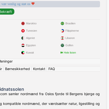
, vær venlig og støt os
Marokko
Brasilien
Tunesien
Filippinerne
Algeriet
Libanon
Egypten
Golfen
Kuwait
Hele listen
eninger
år
|
Børnesikkerhed
|
Kontakt
|
FAQ
idnatssolen
n.com samler nordmænd fra Oslos fjorde til Bergens bjerge og
ag kompatible nordmænd, der værdsætter natur, ligestilling og