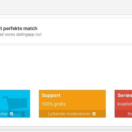
it perfekte match
d vores datingapp nu!
💖
💕
Support
Seriø
100% gratis
kvalite
ester
Lyttende moderatorer
Be