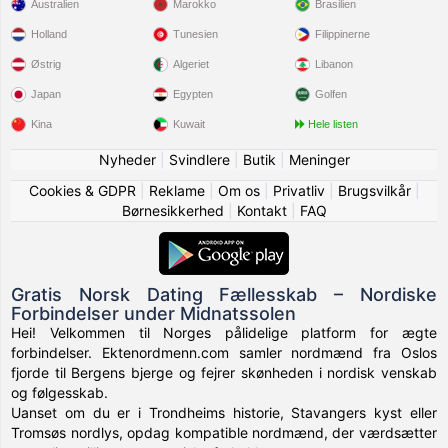
Australien
Marokko
Brasilien
Holland
Tunesien
Filippinerne
Østrig
Algeriet
Libanon
Japan
Egypten
Golfen
Kina
Kuwait
Hele listen
Nyheder
|
Svindlere
|
Butik
|
Meninger
Cookies & GDPR
|
Reklame
|
Om os
|
Privatliv
|
Brugsvilkår
|
Børnesikkerhed
|
Kontakt
|
FAQ
Gratis Norsk Dating Fællesskab – Nordiske
Forbindelser under Midnatssolen
Hei! Velkommen til Norges pålidelige platform for ægte
forbindelser. Ektenordmenn.com samler nordmænd fra Oslos
fjorde til Bergens bjerge og fejrer skønheden i nordisk venskab
og følgesskab.
Uanset om du er i Trondheims historie, Stavangers kyst eller
Tromsøs nordlys, opdag kompatible nordmænd, der værdsætter