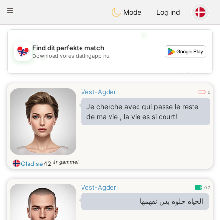
EkteNordmenn
Toggle
Mode
Log ind
navigation
💖
Find dit perfekte match
Download vores datingapp nu!
💖
💕
💕
Vest-Agder
0
Je cherche avec qui passe le reste
de ma vie , la vie es si court!
år gammel
Gladise
42
Vest-Agder
0.7
الحياه حلوه بس نفهمها