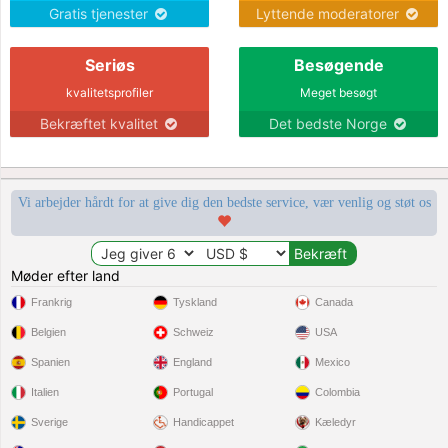
Gratis tjenester
Lyttende moderatorer
Seriøs
Besøgende
kvalitetsprofiler
Meget besøgt
Bekræftet kvalitet
Det bedste Norge
Vi arbejder hårdt for at give dig den bedste service, vær venlig og støt os
Møder efter land
Frankrig
Tyskland
Canada
Belgien
Schweiz
USA
Spanien
England
Mexico
Italien
Portugal
Colombia
Sverige
Handicappet
Kæledyr