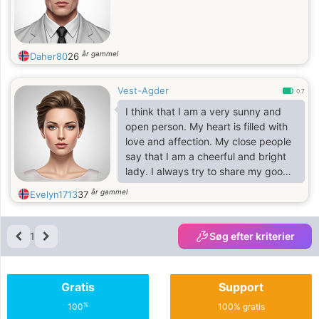
år gammel
Daher80
26
Vest-Agder
0.7
I think that I am a very sunny and
open person. My heart is filled with
love and affection. My close people
say that I am a cheerful and bright
lady. I always try to share my good
mood with other people. I
år gammel
Evelyn1713
37
appreciate sincere people and I love
surprises and I think that attention is
a key to a happy sucessful
1
Søg efter kriterier
relationship
Gratis
Support
%
100
100% gratis