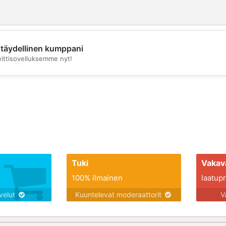
täydellinen kumppani
eittisovelluksemme nyt!
💖
💕
Tuki
Vakav
100% ilmainen
laatupro
lvelut
Kuuntelevat moderaattorit
V