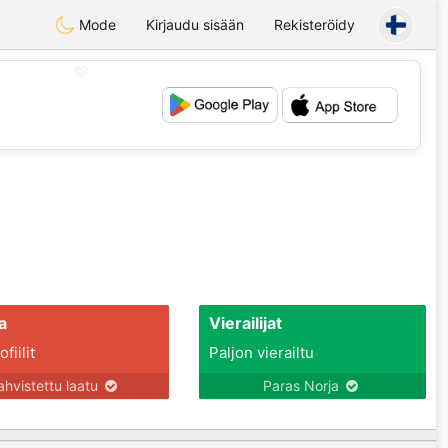
Mode
Kirjaudu sisään
Rekisteröidy
💖
💕
a
Vierailijat
fiilit
Paljon vierailtu
ahvistettu laatu
Paras Norja