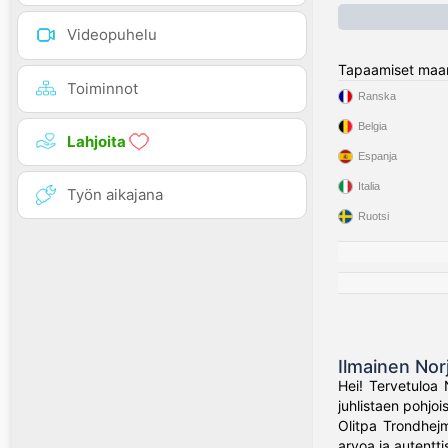
Videopuhelu
Tapaamiset maa
Toiminnot
Ranska
Belgia
Lahjoita
Espanja
Italia
Työn aikajana
Ruotsi
Ilmainen Nor
Hei! Tervetuloa 
juhlistaen pohjo
Olitpa Trondhejm
arvoa ja autenttis