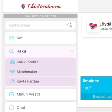
EkteNordmenn
Oslo 2026-08-06 06:59
Löydä 
Lataa d
Koti
Haku
Kaikki profiilit
Matchmaker
Ilmainen
Käytä karttaa
%
100
Minun Viestit
Ilmaiset pa
Chat