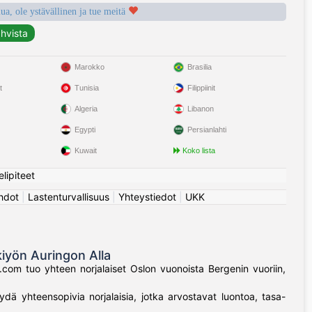
a, ole ystävällinen ja tue meitä
Marokko
Brasilia
t
Tunisia
Filippiinit
Algeria
Libanon
Egypti
Persianlahti
Kuwait
Koko lista
elipiteet
hdot
|
Lastenturvallisuus
|
Yhteystiedot
|
UKK
kiyön Auringon Alla
n.com tuo yhteen norjalaiset Oslon vuonoista Bergenin vuoriin,
ydä yhteensopivia norjalaisia, jotka arvostavat luontoa, tasa-