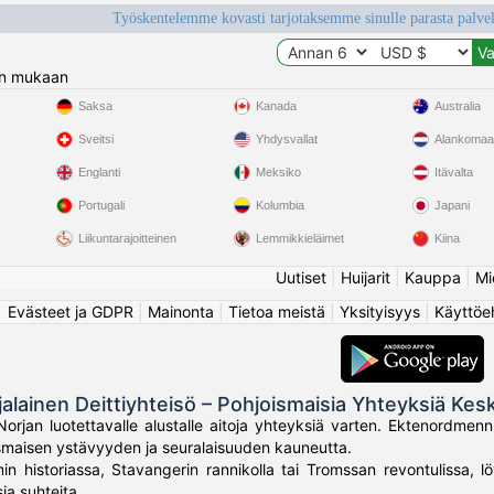
Työskentelemme kovasti tarjotaksemme sinulle parasta palvelu
n mukaan
Saksa
Kanada
Australia
Sveitsi
Yhdysvallat
Alankomaa
Englanti
Meksiko
Itävalta
Portugali
Kolumbia
Japani
Liikuntarajoitteinen
Lemmikkieläimet
Kiina
Uutiset
|
Huijarit
|
Kauppa
|
Mi
Evästeet ja GDPR
|
Mainonta
|
Tietoa meistä
|
Yksityisyys
|
Käyttöe
jalainen Deittiyhteisö – Pohjoismaisia Yhteyksiä Kes
Norjan luotettavalle alustalle aitoja yhteyksiä varten. Ektenordmen
ismaisen ystävyyden ja seuralaisuuden kauneutta.
in historiassa, Stavangerin rannikolla tai Tromssan revontulissa, lö
ia suhteita.