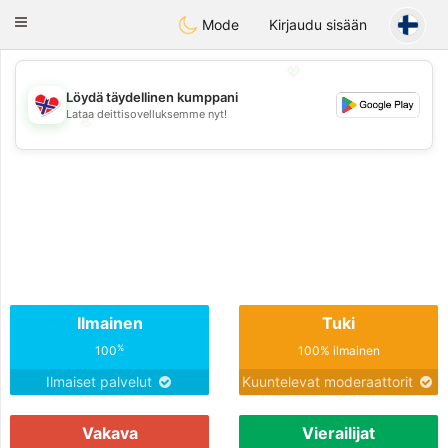
EkteNordmenn
Toggle
Mode
Kirjaudu sisään
navigation
💖
Löydä täydellinen kumppani
Lataa deittisovelluksemme nyt!
💖
💕
💕
Ilmainen
Tuki
%
100
100% ilmainen
Ilmaiset palvelut
Kuuntelevat moderaattorit
Vakava
Vierailijat