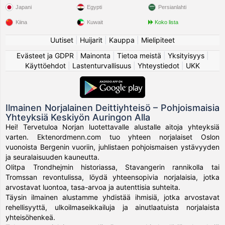
Japani
Egypti
Persianlahti
Kiina
Kuwait
Koko lista
Uutiset
|
Huijarit
|
Kauppa
|
Mielipiteet
Evästeet ja GDPR
|
Mainonta
|
Tietoa meistä
|
Yksityisyys
|
Käyttöehdot
|
Lastenturvallisuus
|
Yhteystiedot
|
UKK
Ilmainen Norjalainen Deittiyhteisö – Pohjoismaisia
Yhteyksiä Keskiyön Auringon Alla
Hei! Tervetuloa Norjan luotettavalle alustalle aitoja yhteyksiä
varten. Ektenordmenn.com tuo yhteen norjalaiset Oslon
vuonoista Bergenin vuoriin, juhlistaen pohjoismaisen ystävyyden
ja seuralaisuuden kauneutta.
Olitpa Trondhejmin historiassa, Stavangerin rannikolla tai
Tromssan revontulissa, löydä yhteensopivia norjalaisia, jotka
arvostavat luontoa, tasa-arvoa ja autenttisia suhteita.
Täysin ilmainen alustamme yhdistää ihmisiä, jotka arvostavat
rehellisyyttä, ulkoilmaseikkailuja ja ainutlaatuista norjalaista
yhteisöhenkeä.