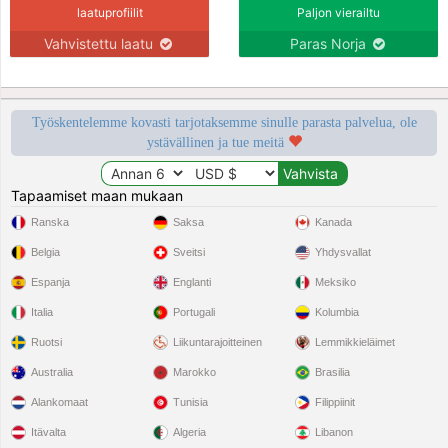
laatuprofiilit
Paljon vierailtu
Vahvistettu laatu
Paras Norja
Työskentelemme kovasti tarjotaksemme sinulle parasta palvelua, ole
ystävällinen ja tue meitä
Tapaamiset maan mukaan
Ranska
Saksa
Kanada
Belgia
Sveitsi
Yhdysvallat
Espanja
Englanti
Meksiko
Italia
Portugali
Kolumbia
Ruotsi
Liikuntarajoitteinen
Lemmikkieläimet
Australia
Marokko
Brasilia
Alankomaat
Tunisia
Filippiinit
Itävalta
Algeria
Libanon