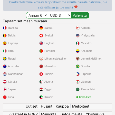
Työskentelemme kovasti tarjotaksemme sinulle parasta palvelua, ole
ystävällinen ja tue meitä
Tapaamiset maan mukaan
Ranska
Saksa
Kanada
Belgia
Sveitsi
Yhdysvallat
Espanja
Englanti
Meksiko
Italia
Portugali
Kolumbia
Ruotsi
Liikuntarajoitteinen
Lemmikkieläimet
Australia
Marokko
Brasilia
Alankomaat
Tunisia
Filippiinit
Itävalta
Algeria
Libanon
Japani
Egypti
Persianlahti
Kiina
Kuwait
Koko lista
Uutiset
|
Huijarit
|
Kauppa
|
Mielipiteet
Evästeet ja GDPR
|
Mainonta
|
Tietoa meistä
|
Yksityisyys
|