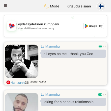
EkteNordmenn
Toggle
Mode
Kirjaudu sisään
navigation
💖
Löydä täydellinen kumppani
Lataa deittisovelluksemme nyt!
💖
💕
💕
La Manouba
0.9
all eyes on me . thank you God
vuotta vanha
Hamzanh
36
La Manouba
0.7
loking for a serious relationship