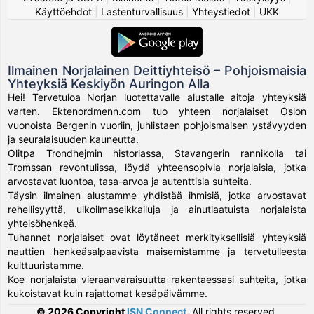
Käyttöehdot
|
Lastenturvallisuus
|
Yhteystiedot
|
UKK
Ilmainen Norjalainen Deittiyhteisö – Pohjoismaisia
Yhteyksiä Keskiyön Auringon Alla
Hei! Tervetuloa Norjan luotettavalle alustalle aitoja yhteyksiä
varten. Ektenordmenn.com tuo yhteen norjalaiset Oslon
vuonoista Bergenin vuoriin, juhlistaen pohjoismaisen ystävyyden
ja seuralaisuuden kauneutta.
Olitpa Trondhejmin historiassa, Stavangerin rannikolla tai
Tromssan revontulissa, löydä yhteensopivia norjalaisia, jotka
arvostavat luontoa, tasa-arvoa ja autenttisia suhteita.
Täysin ilmainen alustamme yhdistää ihmisiä, jotka arvostavat
rehellisyyttä, ulkoilmaseikkailuja ja ainutlaatuista norjalaista
yhteisöhenkeä.
Tuhannet norjalaiset ovat löytäneet merkityksellisiä yhteyksiä
nauttien henkeäsalpaavista maisemistamme ja tervetulleesta
kulttuuristamme.
Koe norjalaista vieraanvaraisuutta rakentaessasi suhteita, jotka
kukoistavat kuin rajattomat kesäpäivämme.
© 2026 Copyright
ISN Connect
.
All rights reserved.