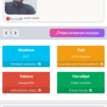
vuotta vanha
Benali
30
1
Haku kriteerien mukaan
Ilmainen
Tuki
%
100
100% ilmainen
Ilmaiset palvelut
Kuuntelevat moderaattorit
Vakava
Vierailijat
laatuprofiilit
Paljon vierailtu
Vahvistettu laatu
Paras Norja