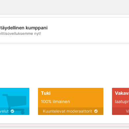
täydellinen kumppani
eittisovelluksemme nyt!
💖
💕
Tuki
Vakav
100% ilmainen
laatupro
lvelut
Kuuntelevat moderaattorit
V