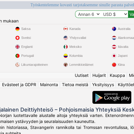
Työskentelemme kovasti tarjotaksemme sinulle parasta palvelu
n mukaan
Saksa
Kanada
Australia
Sveitsi
Yhdysvallat
Alankomaa
Englanti
Meksiko
Itävalta
Portugali
Kolumbia
Japani
Liikuntarajoitteinen
Lemmikkieläimet
Kiina
Uutiset
|
Huijarit
|
Kauppa
|
Mi
Evästeet ja GDPR
|
Mainonta
|
Tietoa meistä
|
Yksityisyys
|
Käyttöe
jalainen Deittiyhteisö – Pohjoismaisia Yhteyksiä Kes
Norjan luotettavalle alustalle aitoja yhteyksiä varten. Ektenordmen
ismaisen ystävyyden ja seuralaisuuden kauneutta.
in historiassa, Stavangerin rannikolla tai Tromssan revontulissa, lö
ia suhteita.