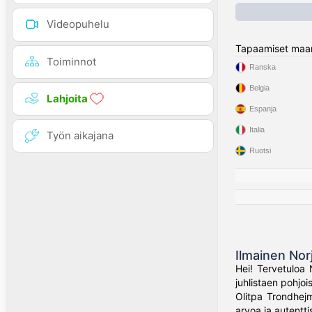
Videopuhelu
Tapaamiset maa
Toiminnot
Ranska
Belgia
Lahjoita
Espanja
Italia
Työn aikajana
Ruotsi
Ilmainen Nor
Hei! Tervetuloa 
juhlistaen pohjo
Olitpa Trondhejm
arvoa ja autenttis