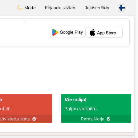
Mode
Kirjaudu sisään
Rekisteröidy
💖
💕
a
Vierailijat
fiilit
Paljon vierailtu
ahvistettu laatu
Paras Norja