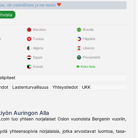
a, ole ystävällinen ja tue meitä
Marokko
Brasilia
t
Tunisia
Filippiinit
Algeria
Libanon
Egypti
Persianlahti
Kuwait
Koko lista
elipiteet
hdot
|
Lastenturvallisuus
|
Yhteystiedot
|
UKK
kiyön Auringon Alla
n.com tuo yhteen norjalaiset Oslon vuonoista Bergenin vuoriin,
ydä yhteensopivia norjalaisia, jotka arvostavat luontoa, tasa-