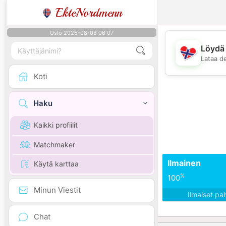
EkteNordmenn
Oslo 2026-08-08 06:07
Löydä 
Lataa d
Koti
Haku
Kaikki profiilit
Matchmaker
Ilmainen
Käytä karttaa
%
100
Minun Viestit
Ilmaiset pa
Chat