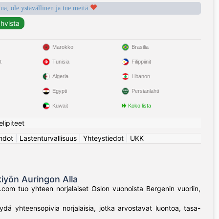
a, ole ystävällinen ja tue meitä
Marokko
Brasilia
t
Tunisia
Filippiinit
Algeria
Libanon
Egypti
Persianlahti
Kuwait
Koko lista
elipiteet
hdot
|
Lastenturvallisuus
|
Yhteystiedot
|
UKK
kiyön Auringon Alla
n.com tuo yhteen norjalaiset Oslon vuonoista Bergenin vuoriin,
ydä yhteensopivia norjalaisia, jotka arvostavat luontoa, tasa-