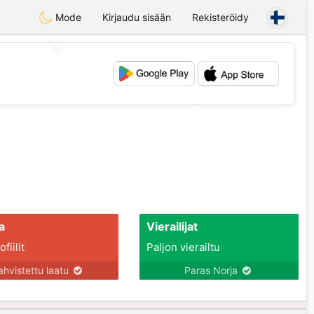
Mode
Kirjaudu sisään
Rekisteröidy
💖
💕
a
Vierailijat
fiilit
Paljon vierailtu
ahvistettu laatu
Paras Norja