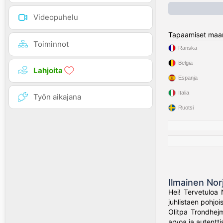
Videopuhelu
Tapaamiset maa
Toiminnot
Ranska
Belgia
Lahjoita
Espanja
Italia
Työn aikajana
Ruotsi
Ilmainen Nor
Hei! Tervetuloa 
juhlistaen pohjo
Olitpa Trondhejm
arvoa ja autenttis