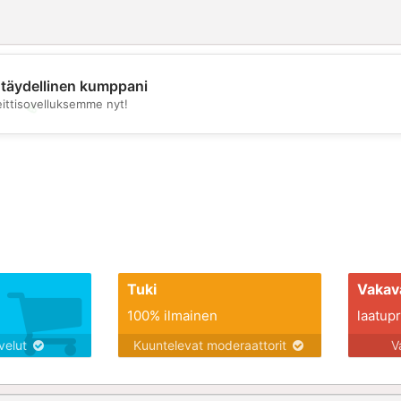
täydellinen kumppani
eittisovelluksemme nyt!
💖
💕
Tuki
Vakav
100% ilmainen
laatupro
lvelut
Kuuntelevat moderaattorit
V