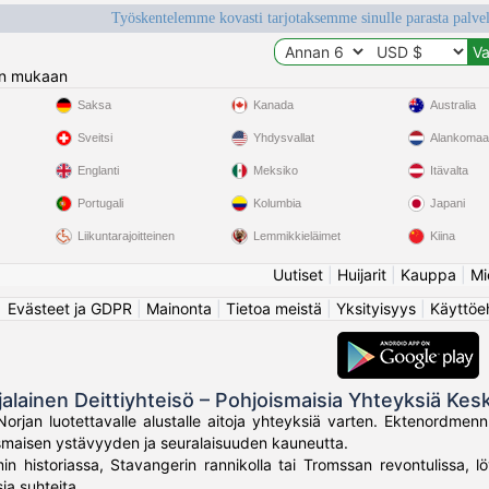
Työskentelemme kovasti tarjotaksemme sinulle parasta palvelu
n mukaan
Saksa
Kanada
Australia
Sveitsi
Yhdysvallat
Alankomaa
Englanti
Meksiko
Itävalta
Portugali
Kolumbia
Japani
Liikuntarajoitteinen
Lemmikkieläimet
Kiina
Uutiset
|
Huijarit
|
Kauppa
|
Mi
Evästeet ja GDPR
|
Mainonta
|
Tietoa meistä
|
Yksityisyys
|
Käyttöe
jalainen Deittiyhteisö – Pohjoismaisia Yhteyksiä Kes
Norjan luotettavalle alustalle aitoja yhteyksiä varten. Ektenordmen
ismaisen ystävyyden ja seuralaisuuden kauneutta.
in historiassa, Stavangerin rannikolla tai Tromssan revontulissa, lö
ia suhteita.