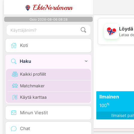
EkteNordmenn
Oslo 2026-08-06 08:28
Löydä 
Lataa d
Koti
Haku
Kaikki profiilit
Matchmaker
Ilmainen
Käytä karttaa
%
100
Minun Viestit
Ilmaiset pa
Chat