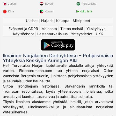
Japani
Egypti
Persianlahti
Kiina
Kuwait
Koko lista
Uutiset
|
Huijarit
|
Kauppa
|
Mielipiteet
Evästeet ja GDPR
|
Mainonta
|
Tietoa meistä
|
Yksityisyys
|
Käyttöehdot
|
Lastenturvallisuus
|
Yhteystiedot
|
UKK
Ilmainen Norjalainen Deittiyhteisö – Pohjoismaisia
Yhteyksiä Keskiyön Auringon Alla
Hei! Tervetuloa Norjan luotettavalle alustalle aitoja yhteyksiä
varten. Ektenordmenn.com tuo yhteen norjalaiset Oslon
vuonoista Bergenin vuoriin, juhlistaen pohjoismaisen ystävyyden
ja seuralaisuuden kauneutta.
Olitpa Trondhejmin historiassa, Stavangerin rannikolla tai
Tromssan revontulissa, löydä yhteensopivia norjalaisia, jotka
arvostavat luontoa, tasa-arvoa ja autenttisia suhteita.
Täysin ilmainen alustamme yhdistää ihmisiä, jotka arvostavat
rehellisyyttä, ulkoilmaseikkailuja ja ainutlaatuista norjalaista
yhteisöhenkeä.