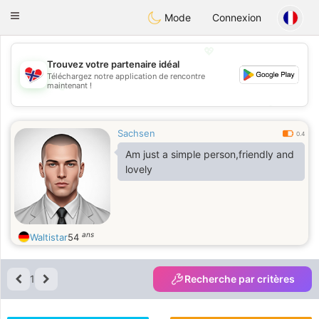
EkteNordmenn
Toggle
Mode
Connexion
navigation
💖
Trouvez votre partenaire idéal
Téléchargez notre application de rencontre
💖
maintenant !
💕
💕
Sachsen
0.4
Am just a simple person,friendly and
lovely
ans
Waltistar
54
1
Recherche par critères