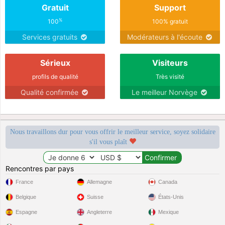
Gratuit
Support
%
100
100% gratuit
Services gratuits
Modérateurs à l'écoute
Sérieux
Visiteurs
profils de qualité
Très visité
Qualité confirmée
Le meilleur Norvège
Nous travaillons dur pour vous offrir le meilleur service, soyez solidaire
s'il vous plaît
Rencontres par pays
France
Allemagne
Canada
Belgique
Suisse
États-Unis
Espagne
Angleterre
Mexique