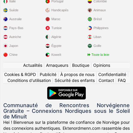
Italie
Portugal
Colombie
Suède
Handicapés
Animaux
Australie
Maroc
Brésil
Pays-Bas
Tunisie
Philippines
Autriche
Algérie
Liban
Japon
Égypte
Golfe
Chine
Koweït
Toute la liste
Actualités
|
Arnaqueurs
|
Boutique
|
Opinions
Cookies & RGPD
|
Publicité
|
À propos de nous
|
Confidentialité
|
Conditions d'utilisation
|
Sécurité des enfants
|
Contact
|
FAQ
Communauté de Rencontres Norvégienne
Gratuite – Connexions Nordiques sous le Soleil
de Minuit
Hei ! Bienvenue sur la plateforme de confiance de Norvège pour
des connexions authentiques. Ektenordmenn.com rassemble des