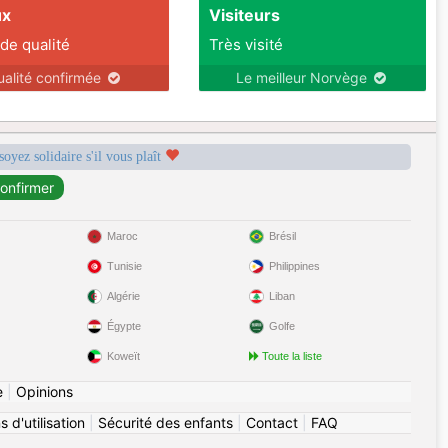
ux
Visiteurs
 de qualité
Très visité
ualité confirmée
Le meilleur Norvège
soyez solidaire s'il vous plaît
Maroc
Brésil
Tunisie
Philippines
Algérie
Liban
Égypte
Golfe
Koweït
Toute la liste
e
|
Opinions
 d'utilisation
|
Sécurité des enfants
|
Contact
|
FAQ