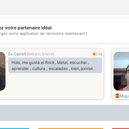
z votre partenaire idéal
rgez notre application de rencontre maintenant !
💖
💕
Es Castell
Balearic Islands
0.6
Hola, me gusta el Rock, Metal, escuchar ,
aprender , cultura , escaladas , bien,sonreir.
Migu