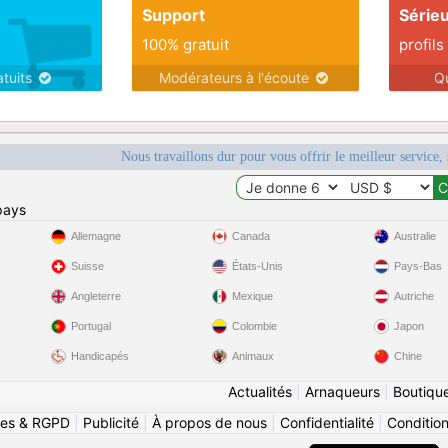
Support
Série
100% gratuit
profils
atuits
Modérateurs à l'écoute
Q
Nous travaillons dur pour vous offrir le meilleur service, 
pays
Allemagne
Canada
Australie
Suisse
États-Unis
Pays-Bas
Angleterre
Mexique
Autriche
Portugal
Colombie
Japon
Handicapés
Animaux
Chine
Actualités
|
Arnaqueurs
|
Boutiqu
ies & RGPD
|
Publicité
|
À propos de nous
|
Confidentialité
|
Conditions