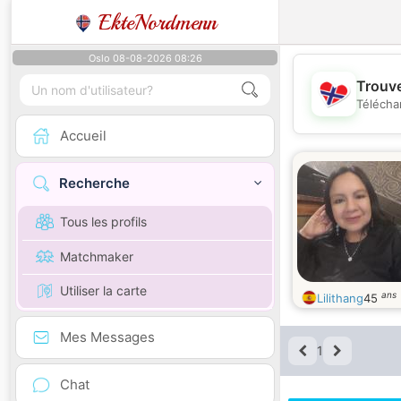
EkteNordmenn
Oslo 08-08-2026 08:26
Trouve
Télécha
Accueil
Recherche
Tous les profils
Matchmaker
Utiliser la carte
ans
Lilithang
45
Mes Messages
1
Chat