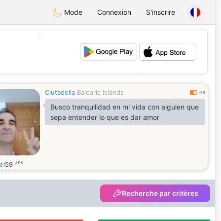
Mode
Connexion
S'inscrire
💖
💕
Ciutadella
Balearic Islands
0.6
Busco tranquilidad en mi vida con alguien que
sepa entender lo que es dar amor
ans
el
59
Recherche par critères