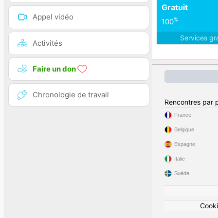
Gratuit
Appel vidéo
%
100
Services gr
Activités
Faire un don
Chronologie de travail
Rencontres par 
France
Belgique
Espagne
Italie
Suède
Cook