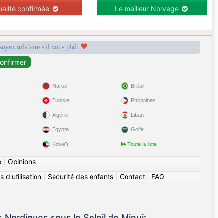
ualité confirmée
Le meilleur Norvège
soyez solidaire s'il vous plaît
Maroc
Brésil
Tunisie
Philippines
Algérie
Liban
Égypte
Golfe
Koweït
Toute la liste
e
|
Opinions
 d'utilisation
|
Sécurité des enfants
|
Contact
|
FAQ
ordiques sous le Soleil de Minuit