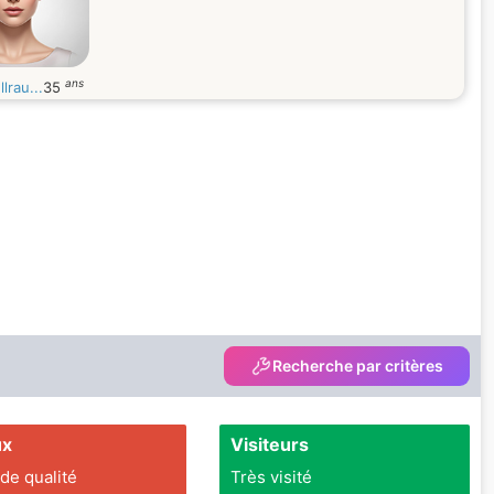
ans
llrau...
35
Recherche par critères
ux
Visiteurs
 de qualité
Très visité