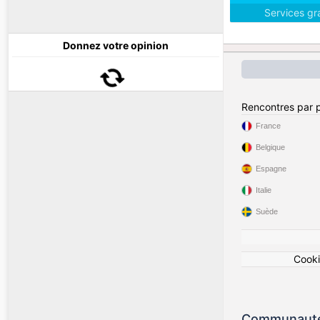
Services gr
Donnez votre opinion
Rencontres par 
France
Belgique
Espagne
Italie
Suède
Cook
Communauté 