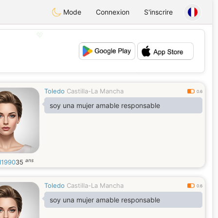
Mode
Connexion
S'inscrire
💖
💕
Toledo
Castilla-La Mancha
0.6
soy una mujer amable responsable
ans
l1990
35
Toledo
Castilla-La Mancha
0.6
soy una mujer amable responsable