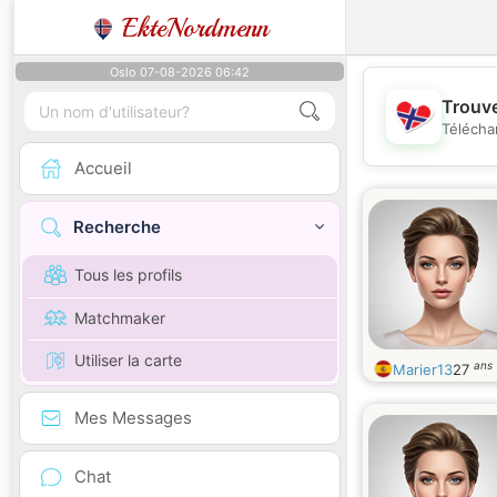
EkteNordmenn
Oslo 07-08-2026 06:42
Trouve
Télécha
Accueil
Recherche
Tous les profils
Matchmaker
Utiliser la carte
ans
Marier13
27
Mes Messages
Chat