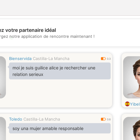
z votre partenaire idéal
rgez notre application de rencontre maintenant !
💖
💕
Bienservida
Castilla-La Mancha
0.3
moi je suis guilice alice je rechercher une
relation serieux
Yibel
Toledo
Castilla-La Mancha
0.6
soy una mujer amable responsable