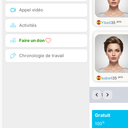
Appel vidéo
ans
Yibell
35
Activités
Faire un don
Chronologie de travail
ans
Isabell
35
1
Gratuit
%
100