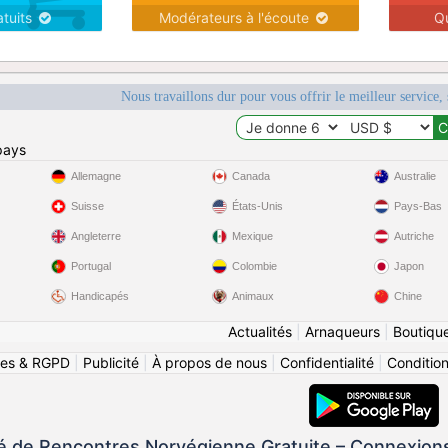
atuits
Modérateurs à l'écoute
Q
Nous travaillons dur pour vous offrir le meilleur service, 
pays
Allemagne
Canada
Australie
Suisse
États-Unis
Pays-Bas
Angleterre
Mexique
Autriche
Portugal
Colombie
Japon
Handicapés
Animaux
Chine
Actualités
|
Arnaqueurs
|
Boutiqu
ies & RGPD
|
Publicité
|
À propos de nous
|
Confidentialité
|
Conditions
de Rencontres Norvégienne Gratuite – Connexions N