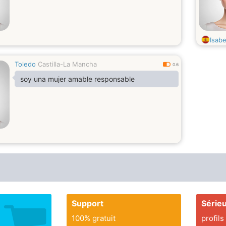
Isabe
Toledo
Castilla-La Mancha
0.6
soy una mujer amable responsable
Support
Série
100% gratuit
profils