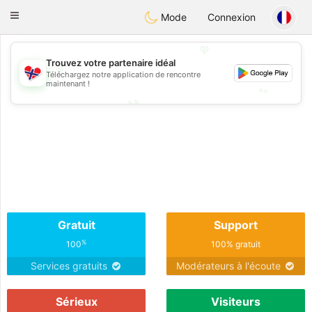
EkteNordmenn
Toggle
Mode
Connexion
navigation
💖
Trouvez votre partenaire idéal
💖
Téléchargez notre application de rencontre
maintenant !
💕
💕
Gratuit
Support
%
100
100% gratuit
Services gratuits
Modérateurs à l'écoute
Sérieux
Visiteurs