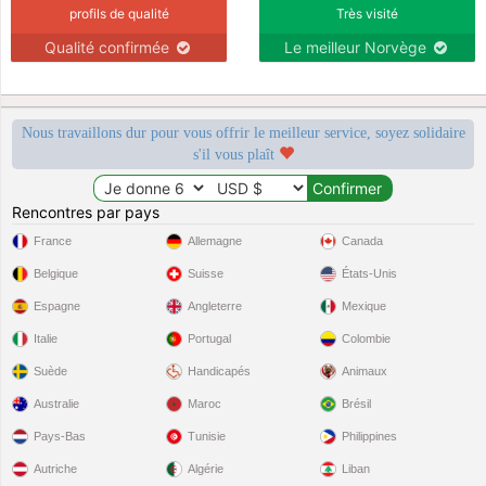
profils de qualité
Très visité
Qualité confirmée
Le meilleur Norvège
Nous travaillons dur pour vous offrir le meilleur service, soyez solidaire
s'il vous plaît
Rencontres par pays
France
Allemagne
Canada
Belgique
Suisse
États-Unis
Espagne
Angleterre
Mexique
Italie
Portugal
Colombie
Suède
Handicapés
Animaux
Australie
Maroc
Brésil
Pays-Bas
Tunisie
Philippines
Autriche
Algérie
Liban