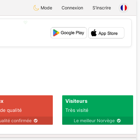
Mode
Connexion
S'inscrire
💖
💕
ux
Visiteurs
 de qualité
Très visité
ualité confirmée
Le meilleur Norvège