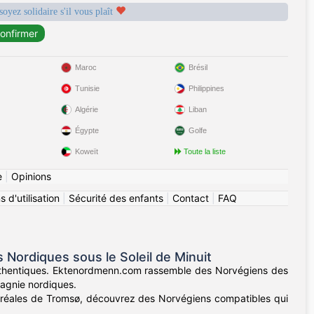
soyez solidaire s'il vous plaît
Maroc
Brésil
Tunisie
Philippines
Algérie
Liban
Égypte
Golfe
Koweït
Toute la liste
e
|
Opinions
 d'utilisation
|
Sécurité des enfants
|
Contact
|
FAQ
ordiques sous le Soleil de Minuit
authentiques. Ektenordmenn.com rassemble des Norvégiens des
pagnie nordiques.
boréales de Tromsø, découvrez des Norvégiens compatibles qui