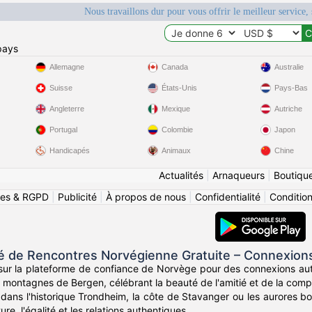
Nous travaillons dur pour vous offrir le meilleur service, 
pays
Allemagne
Canada
Australie
Suisse
États-Unis
Pays-Bas
Angleterre
Mexique
Autriche
Portugal
Colombie
Japon
Handicapés
Animaux
Chine
Actualités
|
Arnaqueurs
|
Boutiqu
ies & RGPD
|
Publicité
|
À propos de nous
|
Confidentialité
|
Conditions
de Rencontres Norvégienne Gratuite – Connexions N
 sur la plateforme de confiance de Norvège pour des connexions 
x montagnes de Bergen, célébrant la beauté de l'amitié et de la com
dans l'historique Trondheim, la côte de Stavanger ou les aurores 
ure, l'égalité et les relations authentiques.