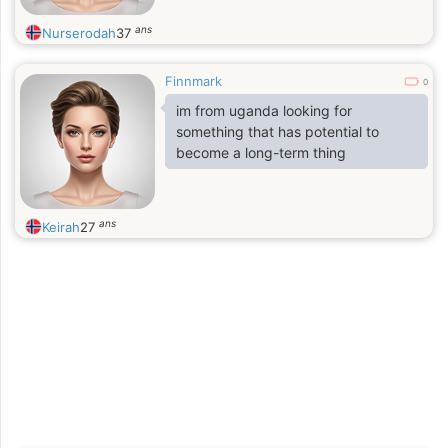
ans
Nurserodah
37
Finnmark
0
im from uganda looking for
something that has potential to
become a long-term thing
ans
Keirah
27