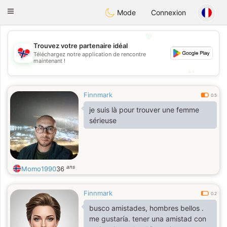
EkteNordmenn
Toggle
Mode
Connexion
navigation
💖
Trouvez votre partenaire idéal
💖
Téléchargez notre application de rencontre
maintenant !
💕
💕
Finnmark
0.5
je suis là pour trouver une femme
sérieuse
ans
Momo1990
36
Finnmark
0.2
busco amistades, hombres bellos .
me gustaría. tener una amistad con