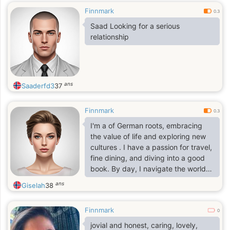
Finnmark
0.3
Saad Looking for a serious
relationship
ans
Saaderfd3
37
Finnmark
0.3
I'm a of German roots, embracing
the value of life and exploring new
cultures . I have a passion for travel,
fine dining, and diving into a good
book. By day, I navigate the world
of import/export and by night i
ans
Giselah
38
dream about having my own charity
organisation. I'm ambitious, resilient,
Finnmark
and always up for a challenge.
0
Family values are close to my heart,
jovial and honest, caring, lovely,