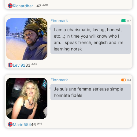
ans
Richardhar...
42
Finnmark
0.7
I am a charismatic, loving, honest,
etc...; in time you will know who I
am. I speak french, english and i'm
learning norsk
ans
Levi92
33
Finnmark
0.4
Je suis une femme sérieuse simple
honnête fidèle
ans
Marie554
46