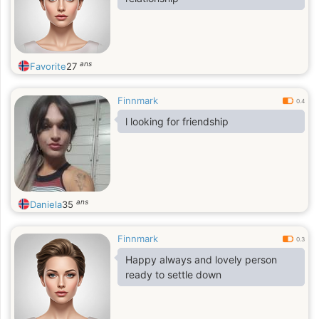
ans
Favorite
27
Finnmark
0.4
l looking for friendship
ans
Daniela
35
Finnmark
0.3
Happy always and lovely person
ready to settle down