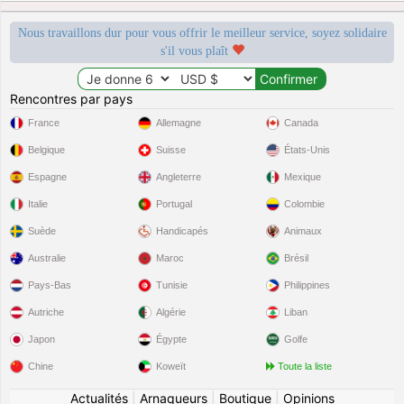
Nous travaillons dur pour vous offrir le meilleur service, soyez solidaire
s'il vous plaît
Rencontres par pays
France
Allemagne
Canada
Belgique
Suisse
États-Unis
Espagne
Angleterre
Mexique
Italie
Portugal
Colombie
Suède
Handicapés
Animaux
Australie
Maroc
Brésil
Pays-Bas
Tunisie
Philippines
Autriche
Algérie
Liban
Japon
Égypte
Golfe
Chine
Koweït
Toute la liste
Actualités
|
Arnaqueurs
|
Boutique
|
Opinions