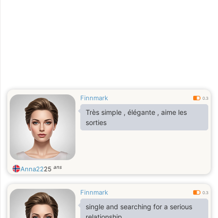
Finnmark
0.3
Très simple , élégante , aime les
sorties
ans
Anna22
25
Finnmark
0.3
single and searching for a serious
relationship