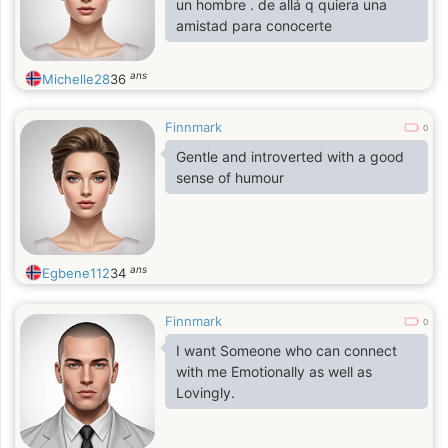
un hombre . de allá q quiera una
amistad para conocerte
ans
Michelle28
36
Finnmark
0
Gentle and introverted with a good
sense of humour
ans
Egbene112
34
Finnmark
0
I want Someone who can connect
with me Emotionally as well as
Lovingly.