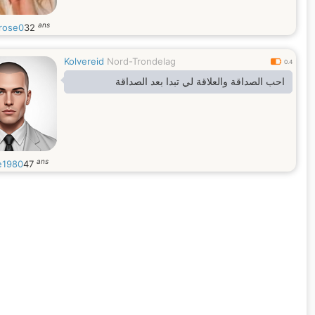
ans
hrose0
32
Kolvereid
Nord-Trondelag
0.4
احب الصداقة والعلاقة لي تبدا بعد الصداقة
ans
e1980
47