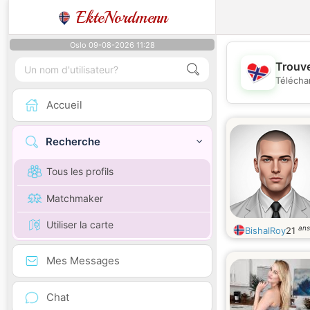
EkteNordmenn
Oslo 09-08-2026 11:28
Trouve
Télécha
Accueil
Recherche
Tous les profils
Matchmaker
Utiliser la carte
ans
BishalRoy
21
Mes Messages
Chat