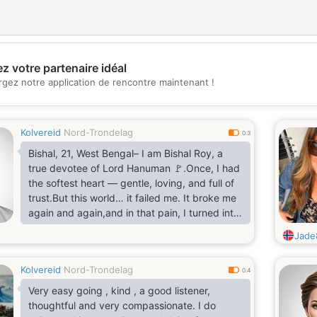
z votre partenaire idéal
💖
rgez notre application de rencontre maintenant !
💕
Kolvereid
Nord-Trondelag
0.3
Bishal, 21, West Bengal– I am Bishal Roy, a
true devotee of Lord Hanuman 🚩.Once, I had
the softest heart — gentle, loving, and full of
trust.But this world… it failed me. It broke me
again and again,and in that pain, I turned into
someone I never thought I would be —rude,
Jade
distant, and stone-hearted.Now, trusting
someone feels impossible.I carry these trust
Kolvereid
Nord-Trondelag
issues like scars,but deep inside, I still long for
0.4
something pure…a true friend, who can heal
Very easy going , kind , a good listener,
me,who can see beyond my walls,and remind
thoughtful and very compassionate. I do
me of the soft heart I once had.My inst-