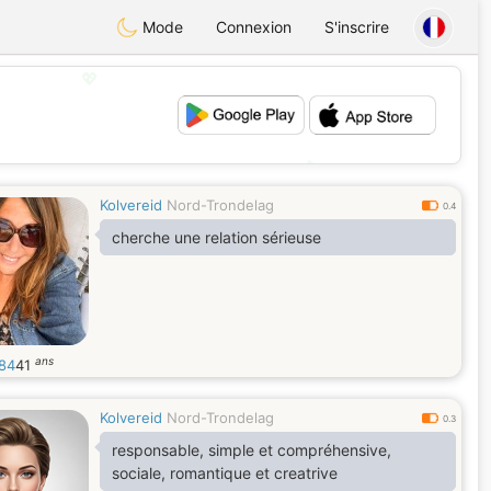
Mode
Connexion
S'inscrire
💖
💕
Kolvereid
Nord-Trondelag
0.4
cherche une relation sérieuse
ans
84
41
Kolvereid
Nord-Trondelag
0.3
responsable, simple et compréhensive,
sociale, romantique et creatrive