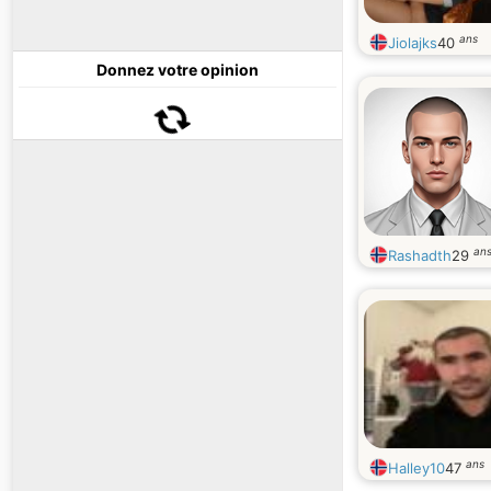
ans
Jiolajks
40
Donnez votre opinion
an
Rashadth
29
ans
Halley10
47