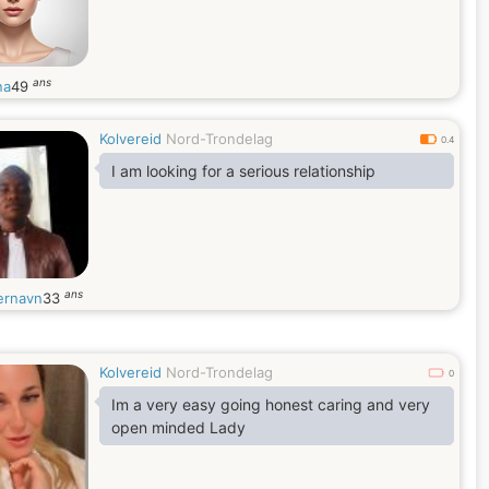
ans
na
49
Kolvereid
Nord-Trondelag
0.4
I am looking for a serious relationship
ans
ernavn
33
Kolvereid
Nord-Trondelag
0
Im a very easy going honest caring and very
open minded Lady