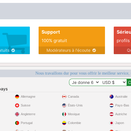
Support
Série
100% gratuit
profils
atuits
Modérateurs à l'écoute
Q
Nous travaillons dur pour vous offrir le meilleur service, 
pays
Allemagne
Canada
Australie
Suisse
États-Unis
Pays-Bas
Angleterre
Mexique
Autriche
Portugal
Colombie
Japon