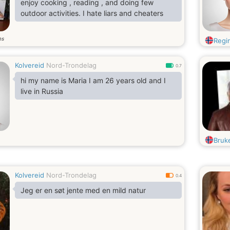
enjoy cooking , reading , and doing few
LahsibYor
outdoor activities. I hate liars and cheaters
ns
Regi
Kolvereid
Nord-Trondelag
0.7
hi my name is Maria I am 26 years old and I
live in Russia
Bruk
Kolvereid
Nord-Trondelag
0.4
Jeg er en søt jente med en mild natur