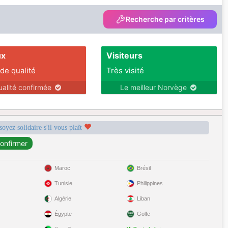
Recherche par critères
ux
Visiteurs
 de qualité
Très visité
ualité confirmée
Le meilleur Norvège
soyez solidaire s'il vous plaît
Maroc
Brésil
Tunisie
Philippines
Algérie
Liban
Égypte
Golfe