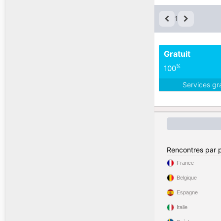
1
Gratuit
%
100
Services gr
Rencontres par 
France
Belgique
Espagne
Italie