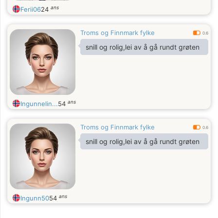
ans
Ferii06
24
Troms og Finnmark fylke
0.6
snill og rolig,lei av å gå rundt grøten
ans
Ingunnelin...
54
Troms og Finnmark fylke
0.6
snill og rolig,lei av å gå rundt grøten
ans
Ingunn50
54