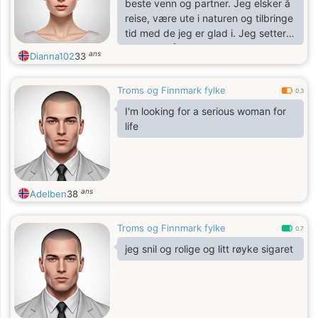
beste venn og partner. Jeg elsker å
reise, være ute i naturen og tilbringe
tid med de jeg er glad i. Jeg setter
stor pris på ærlige og meningsfulle
ans
Dianna102
33
samtaler, og jeg prøver alltid å se
det positive i livet. Når jeg ikke er
Troms og Finnmark fylke
ute og utforsker verden, liker jeg å
0.3
(hobby eller interesse, f.eks. "lage
I'm looking for a serious woman for
mat", "lese bøker", "gå på tur", "se
life
filmer" etc.). Jeg setter stor pris på
humor og håper å møte noen som
kan få meg til å le!
ans
Adelben
38
Troms og Finnmark fylke
0.7
jeg snil og rolige og litt røyke sigaret