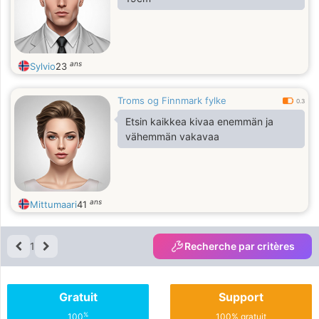
ans
Sylvio
23
Troms og Finnmark fylke
0.3
Etsin kaikkea kivaa enemmän ja
vähemmän vakavaa
ans
Mittumaari
41
1
Recherche par critères
Gratuit
Support
%
100
100% gratuit