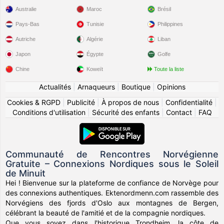
Australie
Maroc
Brésil
Pays-Bas
Tunisie
Philippines
Autriche
Algérie
Liban
Japon
Égypte
Golfe
Chine
Koweït
Toute la liste
Actualités
|
Arnaqueurs
|
Boutique
|
Opinions
Cookies & RGPD
|
Publicité
|
À propos de nous
|
Confidentialité
|
Conditions d'utilisation
|
Sécurité des enfants
|
Contact
|
FAQ
Communauté de Rencontres Norvégienne
Gratuite – Connexions Nordiques sous le Soleil
de Minuit
Hei ! Bienvenue sur la plateforme de confiance de Norvège pour
des connexions authentiques. Ektenordmenn.com rassemble des
Norvégiens des fjords d'Oslo aux montagnes de Bergen,
célébrant la beauté de l'amitié et de la compagnie nordiques.
Que vous soyez dans l'historique Trondheim, la côte de