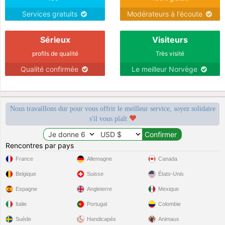
Services gratuits
Modérateurs à l'écoute
Sérieux
Visiteurs
profils de qualité
Très visité
Qualité confirmée
Le meilleur Norvège
Nous travaillons dur pour vous offrir le meilleur service, soyez solidaire
s'il vous plaît
Rencontres par pays
France
Allemagne
Canada
Belgique
Suisse
États-Unis
Espagne
Angleterre
Mexique
Italie
Portugal
Colombie
Suède
Handicapés
Animaux