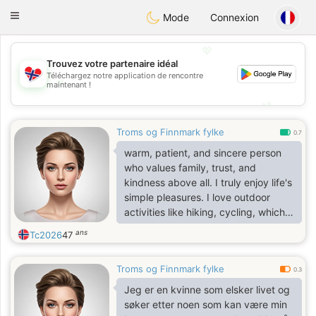
EkteNordmenn
Toggle
Mode
Connexion
navigation
💖
Trouvez votre partenaire idéal
Téléchargez notre application de rencontre
💖
maintenant !
💕
💕
Troms og Finnmark fylke
0.7
warm, patient, and sincere person
who values family, trust, and
kindness above all. I truly enjoy life's
simple pleasures. I love outdoor
activities like hiking, cycling, which
bring me peace and a deep
ans
Tc2026
47
connection with nature
Troms og Finnmark fylke
0.3
Jeg er en kvinne som elsker livet og
søker etter noen som kan være min