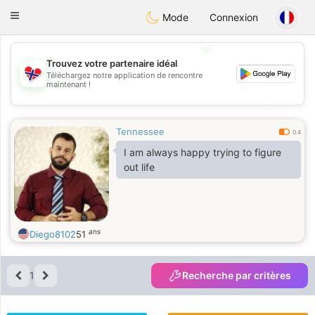
EkteNordmenn
Toggle
Mode
Connexion
navigation
💖
Trouvez votre partenaire idéal
Téléchargez notre application de rencontre
💖
maintenant !
💕
💕
Tennessee
0.4
I am always happy trying to figure
out life
ans
Diego8102
51
1
Recherche par critères