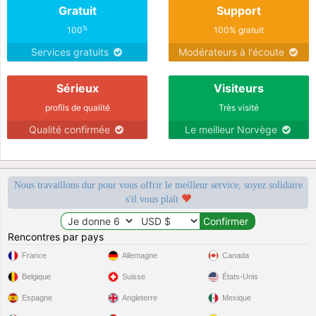
Gratuit
Support
%
100
100% gratuit
Services gratuits
Modérateurs à l'écoute
Sérieux
Visiteurs
profils de qualité
Très visité
Qualité confirmée
Le meilleur Norvège
Nous travaillons dur pour vous offrir le meilleur service, soyez solidaire
s'il vous plaît
Rencontres par pays
France
Allemagne
Canada
Belgique
Suisse
États-Unis
Espagne
Angleterre
Mexique