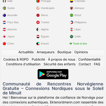
Italie
Portugal
Colombie
Suède
Handicapés
Animaux
Australie
Maroc
Brésil
Pays-Bas
Tunisie
Philippines
Autriche
Algérie
Liban
Japon
Égypte
Golfe
Chine
Koweït
Toute la liste
Actualités
|
Arnaqueurs
|
Boutique
|
Opinions
Cookies & RGPD
|
Publicité
|
À propos de nous
|
Confidentialité
|
Conditions d'utilisation
|
Sécurité des enfants
|
Contact
|
FAQ
Communauté de Rencontres Norvégienne
Gratuite – Connexions Nordiques sous le Soleil
de Minuit
Hei ! Bienvenue sur la plateforme de confiance de Norvège pour
des connexions authentiques. Ektenordmenn.com rassemble des