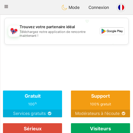
EkteNordmenn
Toggle
Mode
Connexion
navigation
💖
Trouvez votre partenaire idéal
Téléchargez notre application de rencontre
💖
maintenant !
💕
💕
Gratuit
Support
%
100
100% gratuit
Services gratuits
Modérateurs à l'écoute
Sérieux
Visiteurs