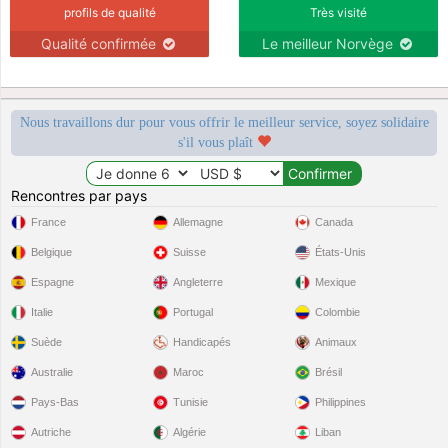
profils de qualité
Très visité
Qualité confirmée
Le meilleur Norvège
Nous travaillons dur pour vous offrir le meilleur service, soyez solidaire
s'il vous plaît
Rencontres par pays
France
Allemagne
Canada
Belgique
Suisse
États-Unis
Espagne
Angleterre
Mexique
Italie
Portugal
Colombie
Suède
Handicapés
Animaux
Australie
Maroc
Brésil
Pays-Bas
Tunisie
Philippines
Autriche
Algérie
Liban