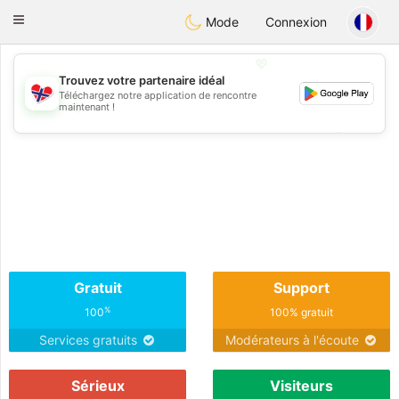
EkteNordmenn
Toggle
Mode
Connexion
navigation
💖
Trouvez votre partenaire idéal
Téléchargez notre application de rencontre
💖
maintenant !
💕
💕
Gratuit
Support
%
100
100% gratuit
Services gratuits
Modérateurs à l'écoute
Sérieux
Visiteurs