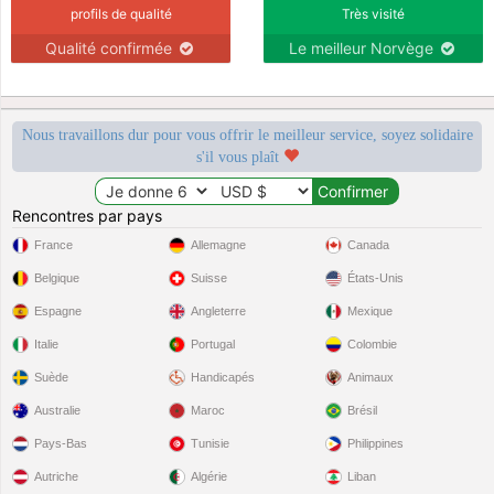
profils de qualité
Très visité
Qualité confirmée
Le meilleur Norvège
Nous travaillons dur pour vous offrir le meilleur service, soyez solidaire
s'il vous plaît
Rencontres par pays
France
Allemagne
Canada
Belgique
Suisse
États-Unis
Espagne
Angleterre
Mexique
Italie
Portugal
Colombie
Suède
Handicapés
Animaux
Australie
Maroc
Brésil
Pays-Bas
Tunisie
Philippines
Autriche
Algérie
Liban