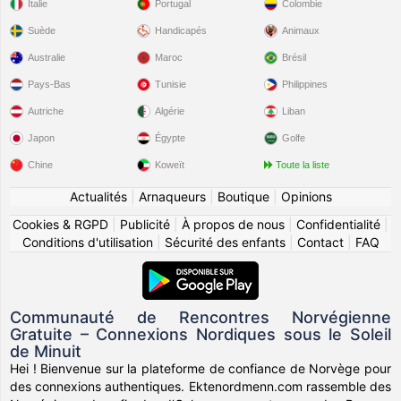
Italie
Portugal
Colombie
Suède
Handicapés
Animaux
Australie
Maroc
Brésil
Pays-Bas
Tunisie
Philippines
Autriche
Algérie
Liban
Japon
Égypte
Golfe
Chine
Koweït
Toute la liste
Actualités
|
Arnaqueurs
|
Boutique
|
Opinions
Cookies & RGPD
|
Publicité
|
À propos de nous
|
Confidentialité
|
Conditions d'utilisation
|
Sécurité des enfants
|
Contact
|
FAQ
Communauté de Rencontres Norvégienne
Gratuite – Connexions Nordiques sous le Soleil
de Minuit
Hei ! Bienvenue sur la plateforme de confiance de Norvège pour
des connexions authentiques. Ektenordmenn.com rassemble des