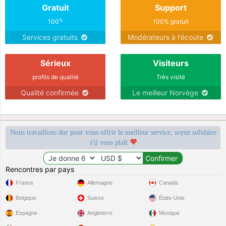
Gratuit
Support
%
100
100% gratuit
Services gratuits
Modérateurs à l'écoute
Sérieux
Visiteurs
profils de qualité
Très visité
Qualité confirmée
Le meilleur Norvège
Nous travaillons dur pour vous offrir le meilleur service, soyez solidaire
s'il vous plaît
Rencontres par pays
France
Allemagne
Canada
Belgique
Suisse
États-Unis
Espagne
Angleterre
Mexique