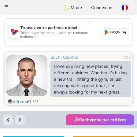
EkteNordmenn
Toggle
Mode
Connexion
navigation
💖
Trouvez votre partenaire idéal
Téléchargez notre application de rencontre
💖
maintenant !
💕
💕
South Carolina
0
I love exploring new places, trying
different cuisines. Whether it’s hiking
a new trail, hitting the gym, or just
relaxing with a good book, I’m
always looking for my next great
experience.
ans
Alfredo
67
1
Recherche par critères