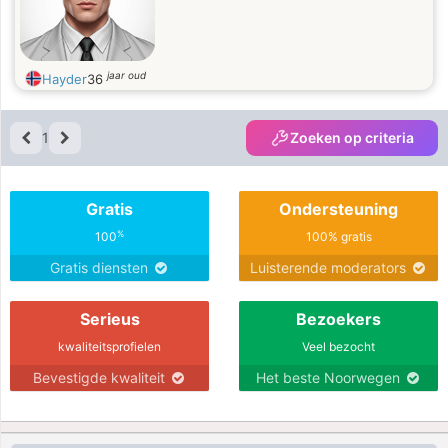
jaar oud
Hayder
36
1
Zoeken op criteria
Gratis
Ondersteuning
%
100
100% gratis
Gratis diensten
Luisterende moderators
Serieus
Bezoekers
kwaliteitsprofielen
Veel bezocht
Bevestigde kwaliteit
Het beste Noorwegen