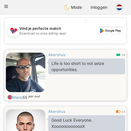
EkteNordmenn
Toggle
Mode
Inloggen
navigation
💖
Vind je perfecte match
Download nu onze dating-app!
💖
💕
💕
Akershus
0.9
Life is too short to not seize
opportunities.
jaar oud
Mario
55
Akershus
0.3
Good Luck Everyone.
XooooooooooooX