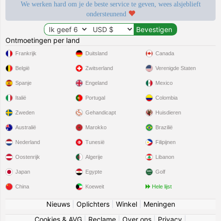
We werken hard om je de beste service te geven, wees alsjeblieft
ondersteunend
Ontmoetingen per land
Frankrijk
Duitsland
Canada
België
Zwitserland
Verenigde Staten
Spanje
Engeland
Mexico
Italië
Portugal
Colombia
Zweden
Gehandicapt
Huisdieren
Australië
Marokko
Brazilië
Nederland
Tunesië
Filipijnen
Oostenrijk
Algerije
Libanon
Japan
Egypte
Golf
China
Koeweit
Hele lijst
Nieuws
|
Oplichters
|
Winkel
|
Meningen
Cookies & AVG
|
Reclame
|
Over ons
|
Privacy
|