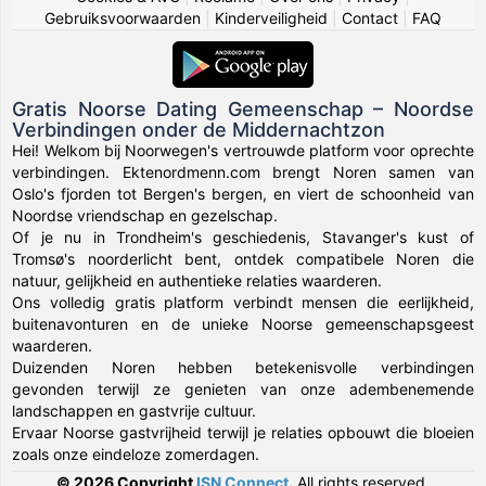
Gebruiksvoorwaarden
|
Kinderveiligheid
|
Contact
|
FAQ
Gratis Noorse Dating Gemeenschap – Noordse
Verbindingen onder de Middernachtzon
Hei! Welkom bij Noorwegen's vertrouwde platform voor oprechte
verbindingen. Ektenordmenn.com brengt Noren samen van
Oslo's fjorden tot Bergen's bergen, en viert de schoonheid van
Noordse vriendschap en gezelschap.
Of je nu in Trondheim's geschiedenis, Stavanger's kust of
Tromsø's noorderlicht bent, ontdek compatibele Noren die
natuur, gelijkheid en authentieke relaties waarderen.
Ons volledig gratis platform verbindt mensen die eerlijkheid,
buitenavonturen en de unieke Noorse gemeenschapsgeest
waarderen.
Duizenden Noren hebben betekenisvolle verbindingen
gevonden terwijl ze genieten van onze adembenemende
landschappen en gastvrije cultuur.
Ervaar Noorse gastvrijheid terwijl je relaties opbouwt die bloeien
zoals onze eindeloze zomerdagen.
© 2026 Copyright
ISN Connect
.
All rights reserved.