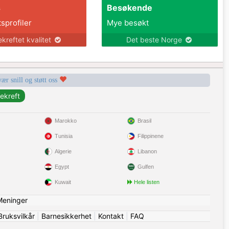
s
Besøkende
tsprofiler
Mye besøkt
ekreftet kvalitet
Det beste Norge
vær snill og støtt oss
Marokko
Brasil
Tunisia
Filippinene
Algerie
Libanon
Egypt
Gulfen
Kuwait
Hele listen
Meninger
Bruksvilkår
|
Barnesikkerhet
|
Kontakt
|
FAQ