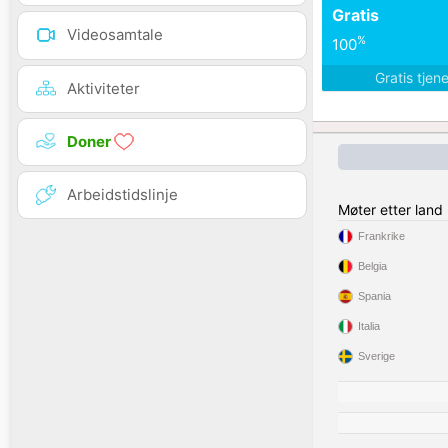
Gratis
Videosamtale
%
100
Gratis tjen
Aktiviteter
Doner
Arbeidstidslinje
Møter etter land
Frankrike
Belgia
Spania
Italia
Sverige