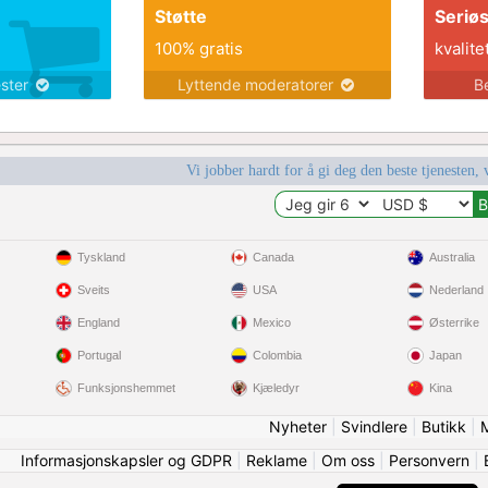
Støtte
Seriø
100% gratis
kvalite
ester
Lyttende moderatorer
B
Vi jobber hardt for å gi deg den beste tjenesten, 
Tyskland
Canada
Australia
Sveits
USA
Nederland
England
Mexico
Østerrike
Portugal
Colombia
Japan
Funksjonshemmet
Kjæledyr
Kina
Nyheter
|
Svindlere
|
Butikk
|
Informasjonskapsler og GDPR
|
Reklame
|
Om oss
|
Personvern
|