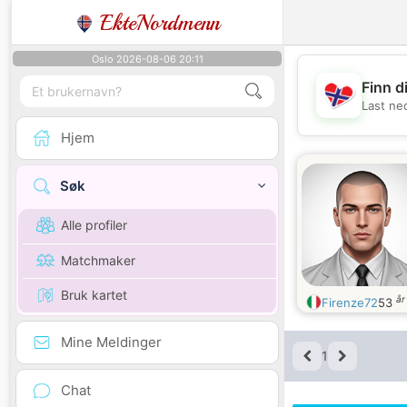
EkteNordmenn
Oslo 2026-08-06 20:11
Finn d
Last ne
Hjem
Søk
Alle profiler
Matchmaker
Bruk kartet
år
Firenze72
53
Mine Meldinger
1
Chat