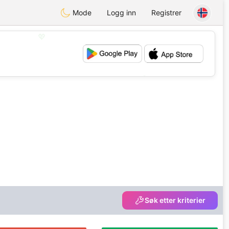
Mode
Logg inn
Registrer
💖
💕
Søk etter kriterier