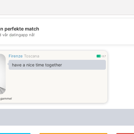
in perfekte match
d vår datingapp nå!
💖
💕
Firenze
Toscana
0.7
have a nice time together
 gammel