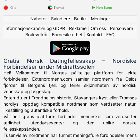
Kina
Kuwait
Hele listen
Nyheter
|
Svindlere
|
Butikk
|
Meninger
Informasjonskapsler og GDPR
|
Reklame
|
Om oss
|
Personvern
|
Bruksvilkår
|
Barnesikkerhet
|
Kontakt
|
FAQ
Gratis Norsk Datingfellesskap – Nordiske
Forbindelser under Midnattssolen
Hei! Velkommen til Norges pålitelige plattform for ekte
forbindelser. Ektenordmenn.com samler nordmenn fra Oslos
fjorder til Bergens fjell, og feirer skjønnheten av nordisk
vennskap og følgeskap.
Enten du er i Trondheims historie, Stavangers kyst eller Tromsøs
nordlys, oppdag kompatible nordmenn som verdsetter natur,
likestilling og autentiske forhold.
Vår helt gratis plattform forbinder mennesker som verdsetter
ærlighet, utendørseventyr og den unike norske
fellesskapsånden.
Tusenvis av nordmenn har funnet meningsfulle forbindelser mens