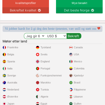
kvalitetsprofiler
Mye besøkt
Bekreftet kvalitet
Det beste Norge
Vi jobber hardt for å gi deg den beste tjenesten, vær snill og støtt oss
Møter etter land
Frankrike
Tyskland
Canada
Belgia
Sveits
USA
Spania
England
Mexico
Italia
Portugal
Colombia
Sverige
Funksjonshemmet
Kjæledyr
Australia
Marokko
Brasil
Nederland
Tunisia
Filippinene
Østerrike
Algerie
Libanon
Japan
Egypt
Gulfen