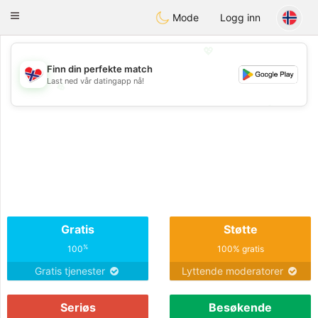
EkteNordmenn
Toggle
Mode
Logg inn
navigation
💖
Finn din perfekte match
Last ned vår datingapp nå!
💖
💕
💕
Gratis
Støtte
%
100
100% gratis
Gratis tjenester
Lyttende moderatorer
Seriøs
Besøkende