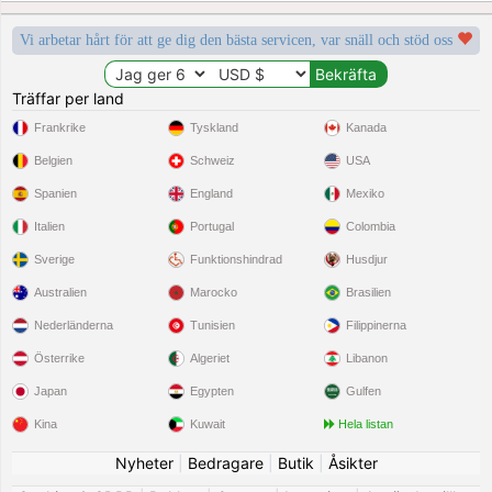
Vi arbetar hårt för att ge dig den bästa servicen, var snäll och stöd oss
Träffar per land
Frankrike
Tyskland
Kanada
Belgien
Schweiz
USA
Spanien
England
Mexiko
Italien
Portugal
Colombia
Sverige
Funktionshindrad
Husdjur
Australien
Marocko
Brasilien
Nederländerna
Tunisien
Filippinerna
Österrike
Algeriet
Libanon
Japan
Egypten
Gulfen
Kina
Kuwait
Hela listan
Nyheter
|
Bedragare
|
Butik
|
Åsikter