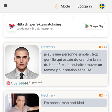
EkteNordmenn
Toggle
Mode
Logga in
navigation
💖
Hitta din perfekta matchning
💖
Ladda ner vår dejtingapp nu!
💕
💕
Hedmark
0.3
je suis une personne simple , trop
gentille qui essaie de orendre la vie
du bon côté . je souhaite trouver un
femme pour relation sérieuse.
år gammal
Albert44
44
Hedmark
0.4
I'm honest man and kind