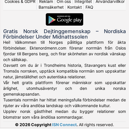
Cookies & GDPR
|
Reklam
|
Om oss
|
Integritet
|
Användarvillkor
|
Barnsäkerhet
|
Kontakt
|
FAQ
Gratis Norsk Dejtinggemenskap – Nordiska
Förbindelser Under Midnattssolen
Hei! Välkommen till Norges pålitliga plattform för äkta
förbindelser. Ektenordmenn.com förenar norrmän från Oslos
fjordar till Bergens berg, och firar skönheten av nordisk vänskap
och sällskap.
Oavsett om du är i Trondheims historia, Stavangers kust eller
Tromsös norrsken, upptäck kompatibla norrmän som uppskattar
natur, jämställdhet och autentiska relationer.
Vår helt gratis plattform förenar människor som uppskattar
ärlighet, utomhusäventyr och den unika norska
gemenskapsandan.
Tusentals norrmän har hittat meningsfulla förbindelser medan de
njuter av våra andlösa landskap och välkomnande kultur.
Upplev norsk gästfrihet medan du bygger relationer som
blomstrar som våra ändlösa sommardagar.
© 2026 Copyright
ISN Connect
.
All rights reserved.