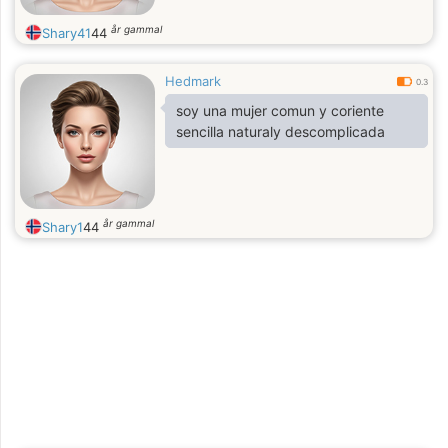
år gammal
Shary41
44
Hedmark
0.3
soy una mujer comun y coriente
sencilla naturaly descomplicada
år gammal
Shary1
44