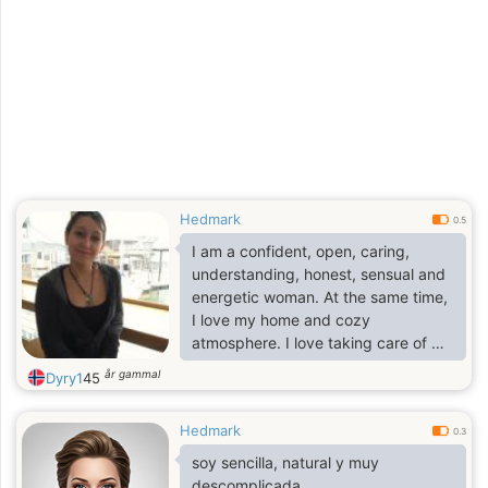
Hedmark
0.5
I am a confident, open, caring,
understanding, honest, sensual and
energetic woman. At the same time,
I love my home and cozy
atmosphere. I love taking care of my
man, cooking something tasty for
år gammal
Dyry1
45
him, making a quiet home for us,
showing him how much I love him. I
Hedmark
would like to meet a good man,
0.3
friend, partner, lover. I want to have
soy sencilla, natural y muy
a good happy life together. It's a
descomplicada