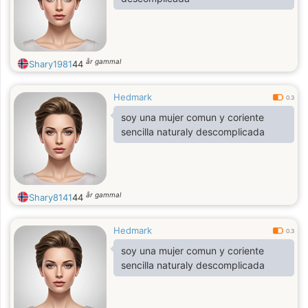
blessing to be with the one you love.
år gammal
Shary1981
44
Hedmark
0.3
soy una mujer comun y coriente
sencilla naturaly descomplicada
år gammal
Shary8141
44
Hedmark
0.3
soy una mujer comun y coriente
sencilla naturaly descomplicada