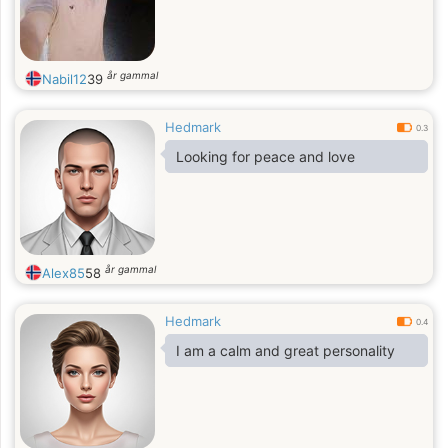
år gammal
Nabil12
39
Hedmark
0.3
Looking for peace and love
år gammal
Alex85
58
Hedmark
0.4
I am a calm and great personality