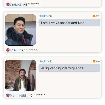
år gammal
Lindak211
41
Hedmark
0.4
i am always honest and kind
år gammal
Felix001
46
Hedmark
0.4
ærlig vennlig kjærtegnende
år gammal
Mehmettiti...
46