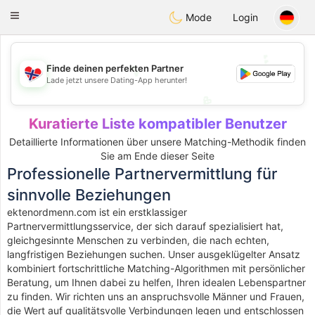
EkteNordmenn
Toggle
Mode
Login
navigation
💕
💕
Finde deinen perfekten Partner
Lade jetzt unsere Dating-App herunter!
💖
💖
Kuratierte Liste kompatibler Benutzer
Detaillierte Informationen über unsere Matching-Methodik finden
Sie am Ende dieser Seite
Professionelle Partnervermittlung für
sinnvolle Beziehungen
ektenordmenn.com ist ein erstklassiger
Partnervermittlungsservice, der sich darauf spezialisiert hat,
gleichgesinnte Menschen zu verbinden, die nach echten,
langfristigen Beziehungen suchen. Unser ausgeklügelter Ansatz
kombiniert fortschrittliche Matching-Algorithmen mit persönlicher
Beratung, um Ihnen dabei zu helfen, Ihren idealen Lebenspartner
zu finden. Wir richten uns an anspruchsvolle Männer und Frauen,
die Wert auf qualitätsvolle Verbindungen legen und entschlossen