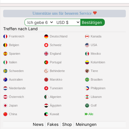
Unterstütze uns für besseren Service
Treffen nach Land
Frankreich
Deutschland
Kanada
Belgien
Schweiz
USA
Spanien
England
Mexiko
Italien
Portugal
Kolumbien
Schweden
Behinderte
Tiere
Australien
Marokko
Brasilien
Niederlande
Tunesien
Philippinen
Österreich
Algerien
Libanon
Japan
Ägypten
Golf
China
Kuwait
Alle
News
|
Fakes
|
Shop
|
Meinungen