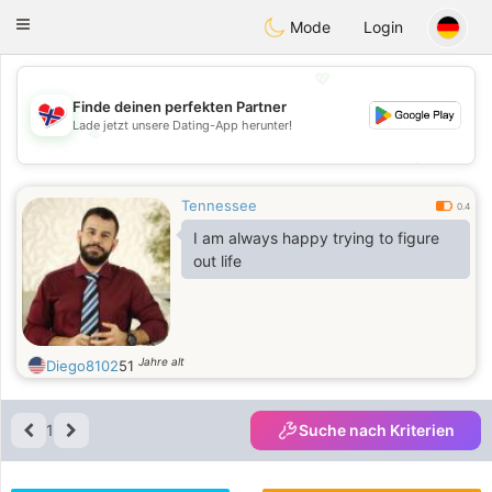
EkteNordmenn
Toggle
Mode
Login
navigation
💖
Finde deinen perfekten Partner
Lade jetzt unsere Dating-App herunter!
💖
💕
💕
Tennessee
0.4
I am always happy trying to figure
out life
Jahre alt
Diego8102
51
1
Suche nach Kriterien