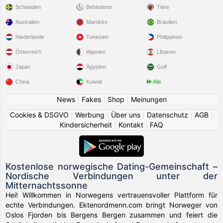
Schweden
Behinderte
Tiere
Australien
Marokko
Brasilien
Niederlande
Tunesien
Philippinen
Österreich
Algerien
Libanon
Japan
Ägypten
Golf
China
Kuwait
Alle
News
|
Fakes
|
Shop
|
Meinungen
Cookies & DSGVO
|
Werbung
|
Über uns
|
Datenschutz
|
AGB
|
Kindersicherheit
|
Kontakt
|
FAQ
Kostenlose norwegische Dating-Gemeinschaft –
Nordische Verbindungen unter der
Mitternachtssonne
Hei! Willkommen in Norwegens vertrauensvoller Plattform für
echte Verbindungen. Ektenordmenn.com bringt Norweger von
Oslos Fjorden bis Bergens Bergen zusammen und feiert die