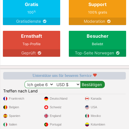
Gratis
Support
%
100
100% gratis
Gratisdienste
Moderation
Ernsthaft
Besucher
Top-Profile
Beliebt
Geprüft
Top-Seite Norwegen
Unterstütze uns für besseren Service
Treffen nach Land
Frankreich
Deutschland
Kanada
Belgien
Schweiz
USA
Spanien
England
Mexiko
Italien
Portugal
Kolumbien