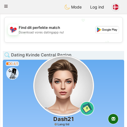
EkteNordmenn
Toggle
Mode
Log ind
navigation
💖
Find dit perfekte match
Download vores datingapp nu!
💖
💕
💕
Dating Kvinde Central Region
0.4/1
0
Dash21
Lang tid