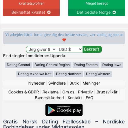
kvalitetsprofiler
Meget besøgt
Bekræftet kvalitet
Det bedste Norge
Vi arbejder hårdt for at give dig den bedste service, vær venlig og støt os
Find singler i områderne: Uganda
Dating Central
Dating Central Region
Dating Eastern
Dating Iowa
Dating Mkoa wa Kati
Dating Northern
Dating Western
Nyheder
|
Svindlere
|
Butik
|
Meninger
Cookies & GDPR
|
Reklame
|
Om os
|
Privatliv
|
Brugsvilkår
|
Børnesikkerhed
|
Kontakt
|
FAQ
Gratis Norsk Dating Fællesskab – Nordiske
Forbindelser under Midnatssolen