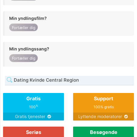
Min yndlingsfilm?
Fortæller dig
Min yndlingssang?
Fortæller dig
Dating Kvinde Central Region
Gratis
Support
%
100
100% gratis
Gratis tjenester
Lyttende moderatorer
Seriøs
Besøgende