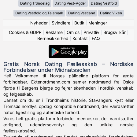
Dating Trøndelag
Dating Vest-Agder
Dating Vestfold
Dating Vestfold og Telemark
Dating Vestland
Dating Viken
Nyheder
|
Svindlere
|
Butik
|
Meninger
Cookies & GDPR
|
Reklame
|
Om os
|
Privatliv
|
Brugsvilkår
|
Børnesikkerhed
|
Kontakt
|
FAQ
Gratis Norsk Dating Fællesskab – Nordiske
Forbindelser under Midnatssolen
Hei! Velkommen til Norges pålidelige platform for ægte
forbindelser. Ektenordmenn.com samler nordmænd fra Oslos
fjorde til Bergens bjerge og fejrer skønheden i nordisk venskab
og følgesskab.
Uanset om du er i Trondheims historie, Stavangers kyst eller
Tromsøs nordlys, opdag kompatible nordmænd, der værdsætter
natur, ligestilling og autentiske forhold.
Vores helt gratis platform forbinder mennesker, der værdsætter
ærlighed, udendørseventyr og den unikke norske
fællesskabsånd.
Tusindvis af nordmænd har fundet meningsfulde forbindelser,