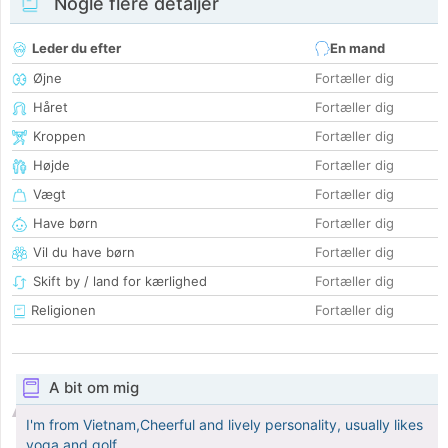
Nogle flere detaljer
Leder du efter
En mand
Øjne
Fortæller dig
Håret
Fortæller dig
Kroppen
Fortæller dig
Højde
Fortæller dig
Vægt
Fortæller dig
Have børn
Fortæller dig
Vil du have børn
Fortæller dig
Skift by / land for kærlighed
Fortæller dig
Religionen
Fortæller dig
A bit om mig
I'm from Vietnam,Cheerful and lively personality, usually likes
yoga and golf