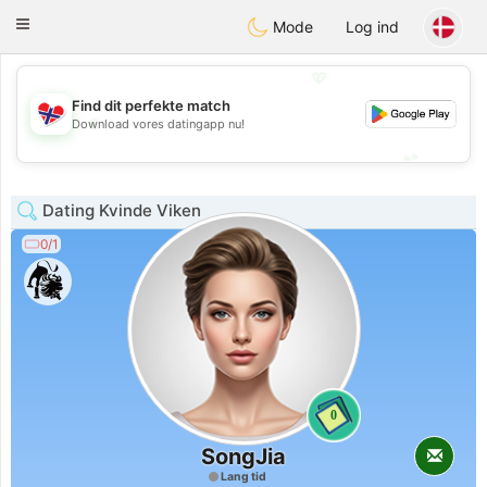
EkteNordmenn
Toggle
Mode
Log ind
navigation
💖
Find dit perfekte match
💖
Download vores datingapp nu!
💕
💕
Dating Kvinde Viken
0/1
0
SongJia
Lang tid