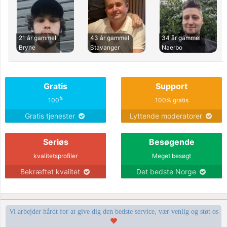
21 år gammel
43 år gammel
34 år gammel
Bryne
Stavanger
Naerbo
Gratis
Support
%
100
100% gratis
Gratis tjenester
Lyttende moderatorer
Seriøs
Besøgende
kvalitetsprofiler
Meget besøgt
Bekræftet kvalitet
Det bedste Norge
Vi arbejder hårdt for at give dig den bedste service, vær venlig og støt os