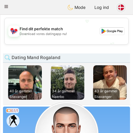
EkteNordmenn
Toggle
Mode
Log ind
navigation
💖
Find dit perfekte match
💖
Download vores datingapp nu!
💕
💕
Dating Mand Rogaland
40 år gammel
34 år gammel
43 år gammel
Stavanger
Naerbo
Stavanger
0.1/1