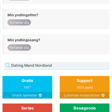
Min yndlingsfilm?
Fortæller dig
Min yndlingssang?
Fortæller dig
Dating Mand Nordland
Gratis
Support
%
100
100% gratis
Gratis tjenester
Lyttende moderatorer
Seriøs
Besøgende