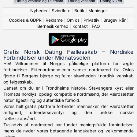
Dating Vestfold og Telemark
Dating Vestland
Dating Viken
Nyheder
|
Svindlere
|
Butik
|
Meninger
Cookies & GDPR
|
Reklame
|
Om os
|
Privatliv
|
Brugsvilkår
|
Børnesikkerhed
|
Kontakt
|
FAQ
Gratis Norsk Dating Fællesskab – Nordiske
Forbindelser under Midnatssolen
Hei! Velkommen til Norges pålidelige platform for ægte
forbindelser. Ektenordmenn.com samler nordmænd fra Oslos
fjorde til Bergens bjerge og fejrer skønheden i nordisk venskab
og følgesskab.
Uanset om du er i Trondheims historie, Stavangers kyst eller
Tromsøs nordlys, opdag kompatible nordmænd, der værdsætter
natur, ligestilling og autentiske forhold.
Vores helt gratis platform forbinder mennesker, der værdsætter
ærlighed, udendørseventyr og den unikke norske
fællesskabsånd.
Tusindvis af nordmænd har fundet meningsfulde forbindelser,
mens de nyder vores betagende landskaber og velkommende
kultur.