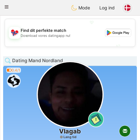
EkteNordmenn
Toggle
Mode
Log ind
navigation
💖
Find dit perfekte match
💖
Download vores datingapp nu!
💕
💕
Dating Mand Nordland
0.4/1
1
Vlagab
Lang tid