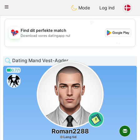
EkteNordmenn
Toggle
Mode
Log ind
navigation
💖
Find dit perfekte match
💖
Download vores datingapp nu!
💕
💕
Dating Mand Vest-Agder
0.7/1
0
Roman2288
Lang tid