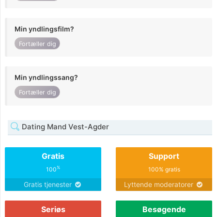
Min yndlingsfilm?
Fortæller dig
Min yndlingssang?
Fortæller dig
Dating Mand Vest-Agder
Gratis
Support
%
100
100% gratis
Gratis tjenester
Lyttende moderatorer
Seriøs
Besøgende