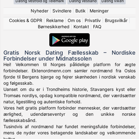
Dating Vestfold og Telemark
Dating Vestland
Dating Viken
Nyheder
|
Svindlere
|
Butik
|
Meninger
Cookies & GDPR
|
Reklame
|
Om os
|
Privatliv
|
Brugsvilkår
|
Børnesikkerhed
|
Kontakt
|
FAQ
Gratis Norsk Dating Fællesskab – Nordiske
Forbindelser under Midnatssolen
Hei! Velkommen til Norges pålidelige platform for ægte
forbindelser. Ektenordmenn.com samler nordmænd fra Oslos
fjorde til Bergens bjerge og fejrer skønheden i nordisk venskab
og følgesskab.
Uanset om du er i Trondheims historie, Stavangers kyst eller
Tromsøs nordlys, opdag kompatible nordmænd, der værdsætter
natur, ligestilling og autentiske forhold.
Vores helt gratis platform forbinder mennesker, der værdsætter
ærlighed, udendørseventyr og den unikke norske
fællesskabsånd.
Tusindvis af nordmænd har fundet meningsfulde forbindelser,
mens de nyder vores betagende landskaber og velkommende
kultur.