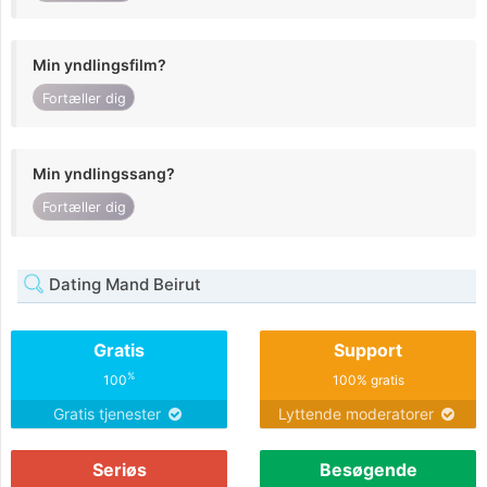
Min yndlingsfilm?
Fortæller dig
Min yndlingssang?
Fortæller dig
Dating Mand Beirut
Gratis
Support
%
100
100% gratis
Gratis tjenester
Lyttende moderatorer
Seriøs
Besøgende