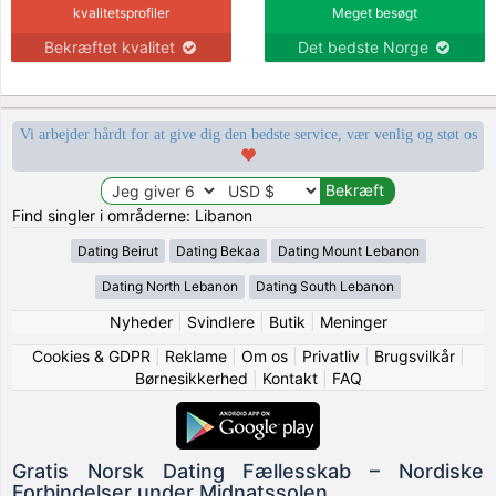
kvalitetsprofiler
Meget besøgt
Bekræftet kvalitet
Det bedste Norge
Vi arbejder hårdt for at give dig den bedste service, vær venlig og støt os
Find singler i områderne: Libanon
Dating Beirut
Dating Bekaa
Dating Mount Lebanon
Dating North Lebanon
Dating South Lebanon
Nyheder
|
Svindlere
|
Butik
|
Meninger
Cookies & GDPR
|
Reklame
|
Om os
|
Privatliv
|
Brugsvilkår
|
Børnesikkerhed
|
Kontakt
|
FAQ
Gratis Norsk Dating Fællesskab – Nordiske
Forbindelser under Midnatssolen