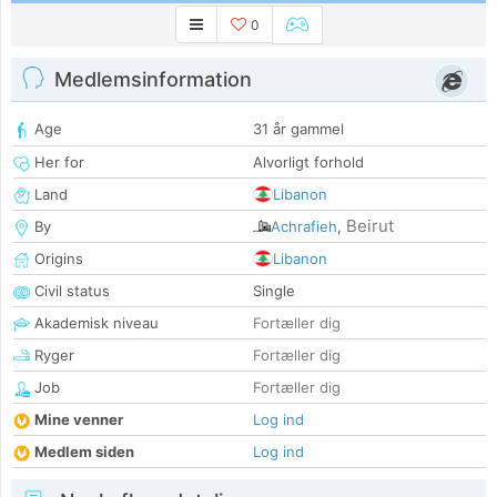
0
Medlemsinformation
Age
31 år gammel
Her for
Alvorligt forhold
Land
Libanon
Beirut
By
Achrafieh
,
Origins
Libanon
Civil status
Single
Akademisk niveau
Fortæller dig
Ryger
Fortæller dig
Job
Fortæller dig
Mine venner
Log ind
Medlem siden
Log ind