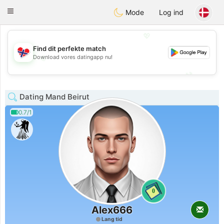
EkteNordmenn
Toggle
Mode
Log ind
navigation
💖
Find dit perfekte match
💖
Download vores datingapp nu!
💕
💕
Dating Mand Beirut
0.7/1
0
Alex666
Lang tid