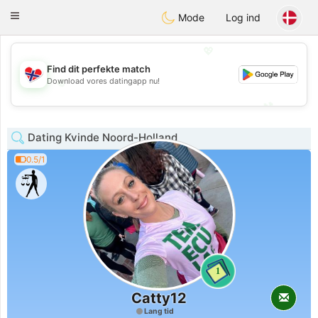
EkteNordmenn
Toggle
Mode
Log ind
navigation
💖
Find dit perfekte match
💖
Download vores datingapp nu!
💕
💕
Dating Kvinde Noord-Holland
0.5/1
1
Catty12
Lang tid