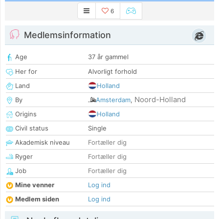
6
Medlemsinformation
Age
37 år gammel
Her for
Alvorligt forhold
Land
Holland
Noord-Holland
By
Amsterdam
,
Origins
Holland
Civil status
Single
Akademisk niveau
Fortæller dig
Ryger
Fortæller dig
Job
Fortæller dig
Mine venner
Log ind
Medlem siden
Log ind