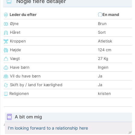
Nogle flere detaljer
Leder du efter
En mand
Øjne
Brun
Håret
Sort
Kroppen
Atletisk
Højde
124 cm
Vægt
27 Kg
Have børn
Ingen
Vil du have børn
Ja
Skift by / land for kærlighed
Ja
Religionen
kristen
A bit om mig
I'm looking forward to a relationship here