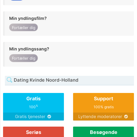
Min yndlingsfilm?
Fortæller dig
Min yndlingssang?
Fortæller dig
Dating Kvinde Noord-Holland
Gratis
Support
%
100
100% gratis
Gratis tjenester
Lyttende moderatorer
Seriøs
Besøgende