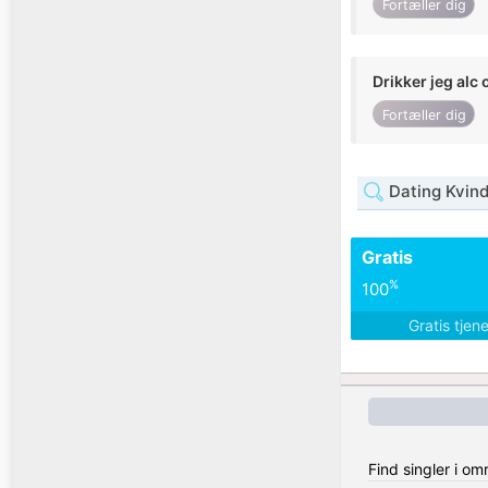
Fortæller dig
Drikker jeg alc 
Fortæller dig
Dating Kvin
Gratis
%
100
Gratis tjen
Find singler i o