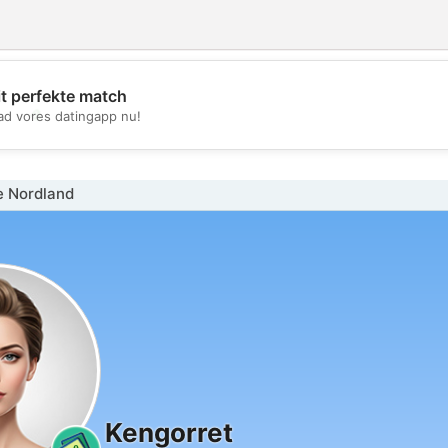
it perfekte match
💖
d vores datingapp nu!
💕
e Nordland
Kengorret