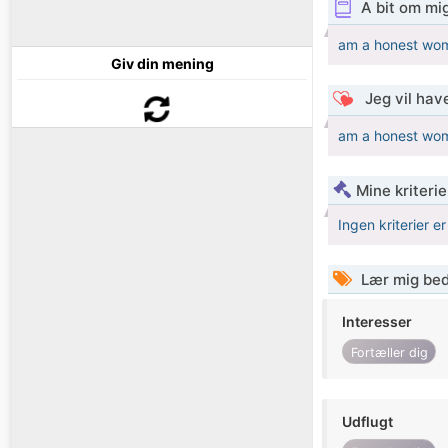
A bit om mi
am a honest wom
Giv din mening
Jeg vil have
am a honest wom
Mine kriterie
Ingen kriterier er
Lær mig bed
Interesser
Fortæller dig
Udflugt