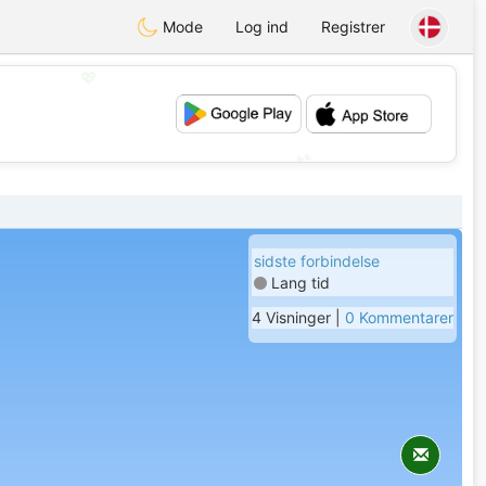
Mode
Log ind
Registrer
💖
💕
sidste forbindelse
Lang tid
4 Visninger |
0 Kommentarer