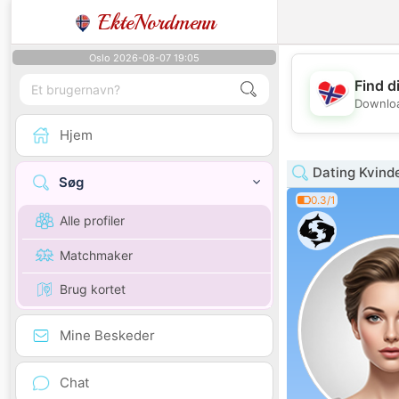
EkteNordmenn
Oslo 2026-08-07 19:05
Find d
Downloa
Hjem
Dating Kvind
Søg
0.3/1
Alle profiler
Matchmaker
Brug kortet
Mine Beskeder
Chat