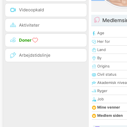
Videoopkald
Medlemsi
Aktiviteter
Age
Doner
Her for
Land
Arbejdstidslinje
By
Origins
Civil status
Akademisk nivea
Ryger
Job
Mine venner
Medlem siden