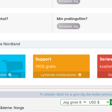
Fortæller dig
ohol?
Min yndlingsfilm?
Fortæller dig
de Nordland
Support
Seriø
100% gratis
kvalite
ester
Lyttende moderatorer
Be
Vi arbejder hårdt for at give dig den bedste service
mråderne: Norge