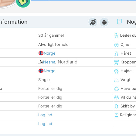
0
nformation
Nogl
30 år gammel
Leder du
Alvorligt forhold
Øjne
Norge
Håret
Nordland
Nesna
,
Kroppe
Norge
Højde
Single
Vægt
u
Fortæller dig
Have bø
Fortæller dig
Vil du h
Fortæller dig
Skift by
Log ind
Religion
Log ind