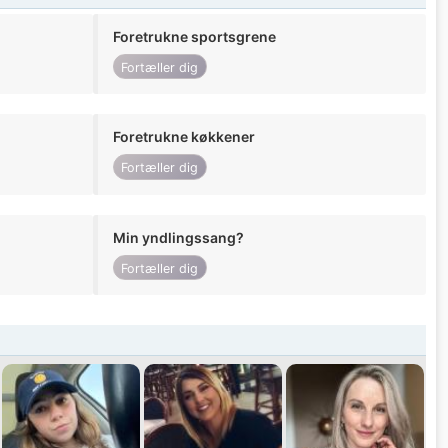
Foretrukne sportsgrene
Fortæller dig
Foretrukne køkkener
Fortæller dig
Min yndlingssang?
Fortæller dig