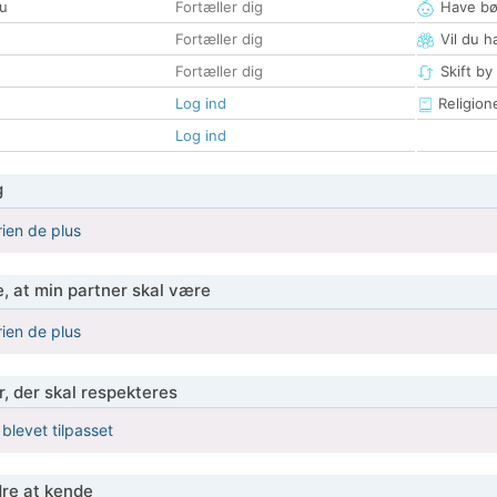
u
Fortæller dig
Have bø
Fortæller dig
Vil du h
Fortæller dig
Skift by
Log ind
Religion
Log ind
g
rien de plus
, at min partner skal være
rien de plus
r, der skal respekteres
 blevet tilpasset
re at kende