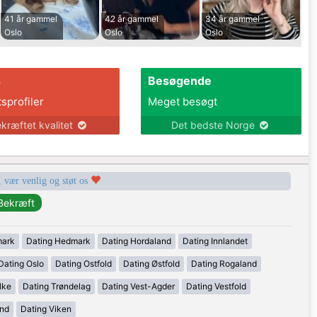
41 år gammel
42 år gammel
34 år gammel
Oslo
Oslo
Oslo
s
Besøgende
tsprofiler
Meget besøgt
kræftet kvalitet
Det bedste Norge
, vær venlig og støt os
mark
Dating Hedmark
Dating Hordaland
Dating Innlandet
Dating Oslo
Dating Ostfold
Dating Østfold
Dating Rogaland
lke
Dating Trøndelag
Dating Vest-Agder
Dating Vestfold
and
Dating Viken