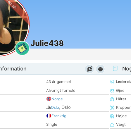
Forbudt
Julie438
0
nformation
Nogl
43 år gammel
Leder du
Alvorligt forhold
Øjne
Norge
Håret
Oslo
Oslo
,
Kroppe
Frankrig
Højde
Single
Vægt