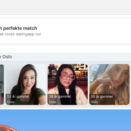
it perfekte match
💖
d vores datingapp nu!
💕
e Oslo
53 år gammel
38 år gammel
36 år gammel
Oslo
Oslo
Oslo