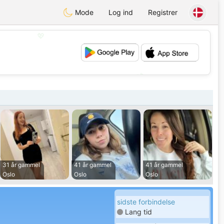
Mode
Log ind
Registrer
💖
💕
31 år gammel
41 år gammel
41 år gammel
Oslo
Oslo
Oslo
sidste forbindelse
Lang tid