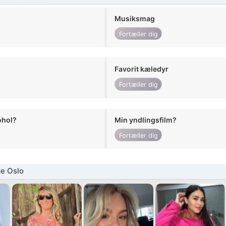
Musiksmag
Fortæller dig
Favorit kæledyr
Fortæller dig
ohol?
Min yndlingsfilm?
Fortæller dig
e Oslo