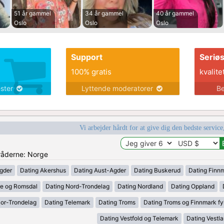
51 år gammel
34 år gammel
40 år gammel
Oslo
Oslo
Oslo
Support
Seriø
100% gratis
kvalite
ester
Lyttende moderatorer
Be
Vi arbejder hårdt for at give dig den bedste service
mråderne: Norge
gder
Dating Akershus
Dating Aust-Agder
Dating Buskerud
Dating Finn
e og Romsdal
Dating Nord-Trondelag
Dating Nordland
Dating Oppland
Sor-Trondelag
Dating Telemark
Dating Troms
Dating Troms og Finnmark fy
Dating Vestfold og Telemark
Dating Vestl