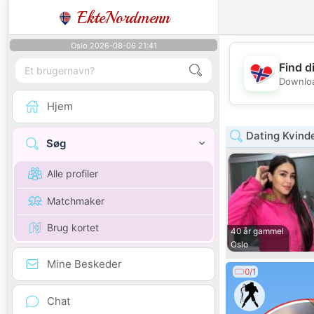
EkteNordmenn
Oslo 2026-08-06 21:41
Find d
Downloa
Hjem
Dating Kvind
Søg
Alle profiler
Matchmaker
Brug kortet
40 år gammel
Oslo
Mine Beskeder
0/1
Chat