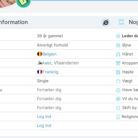
1
nformation
Nogl
39 år gammel
Leder du
Alvorligt forhold
Øjne
Belgien
Håret
Vlaanderen
Aalst
,
Kroppe
Frankrig
Højde
Single
Vægt
u
Fortæller dig
Have bø
Fortæller dig
Vil du h
Fortæller dig
Skift by
Log ind
Religion
Log ind