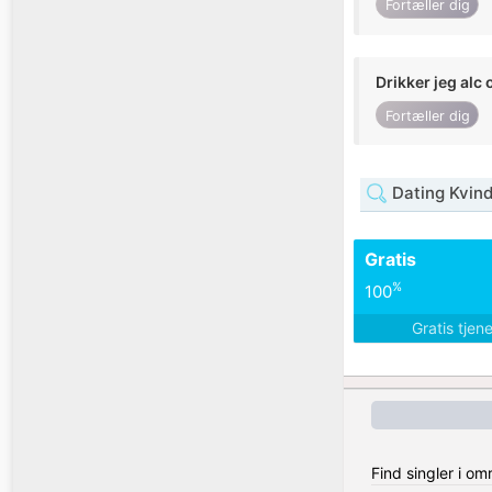
Fortæller dig
Drikker jeg alc 
Fortæller dig
Dating Kvin
Gratis
%
100
Gratis tjen
Find singler i om