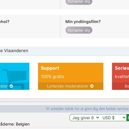
Fortæller dig
ohol?
Min yndlingsfilm?
Fortæller dig
de Vlaanderen
Support
Seriø
100% gratis
kvalite
ester
Lyttende moderatorer
Be
Vi arbejder hårdt for at give dig den bedste service
råderne: Belgien