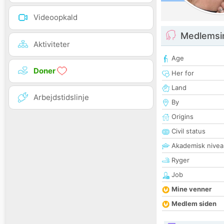
Videoopkald
Medlemsi
Aktiviteter
Age
Doner
Her for
Land
Arbejdstidslinje
By
Origins
Civil status
Akademisk nivea
Ryger
Job
Mine venner
Medlem siden