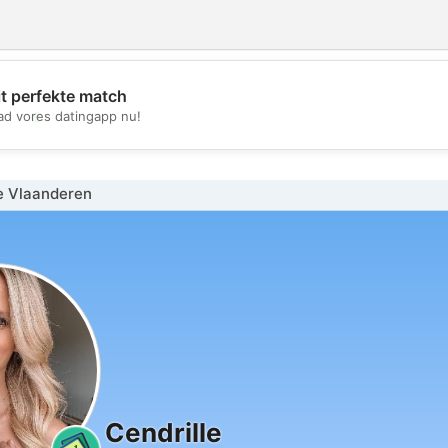
it perfekte match
💖
d vores datingapp nu!
💕
e Vlaanderen
Cendrille