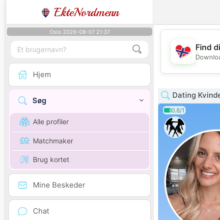
EkteNordmenn
Oslo 2026-08-07 21:37
Find d
Downloa
Hjem
Dating Kvind
Søg
0.8/1
Alle profiler
Matchmaker
Brug kortet
Mine Beskeder
Chat