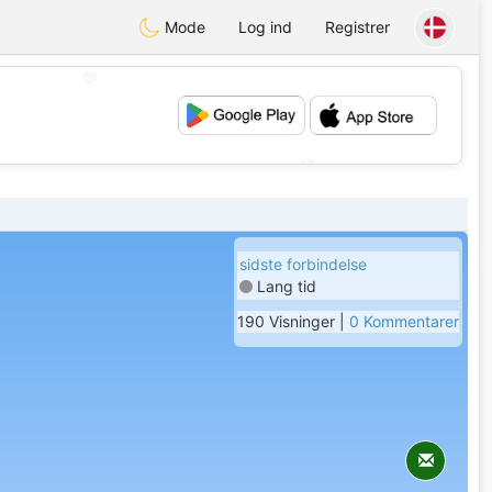
Mode
Log ind
Registrer
💖
💕
sidste forbindelse
Lang tid
190 Visninger |
0 Kommentarer