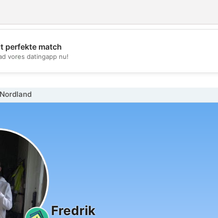
it perfekte match
💖
d vores datingapp nu!
💕
Nordland
Fredrik