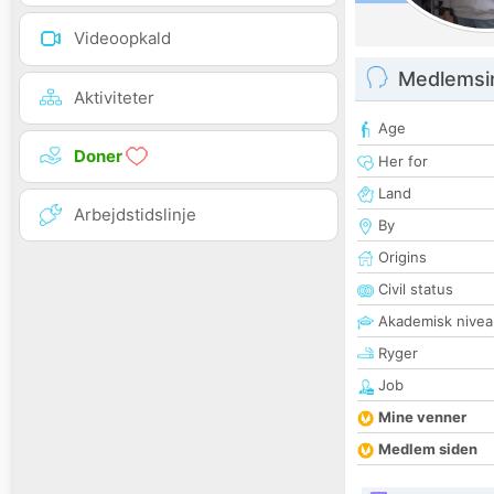
Videoopkald
Medlemsi
Aktiviteter
Age
Doner
Her for
Land
Arbejdstidslinje
By
Origins
Civil status
Akademisk nivea
Ryger
Job
Mine venner
Medlem siden