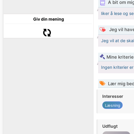
A bit om mi
liker å lese og s
Giv din mening
Jeg vil have
Jeg vil at de sk
Mine kriterie
Ingen kriterier er
Lær mig bed
Interesser
Læsning
Udflugt