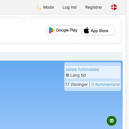
Mode
Log ind
Registrer
💖
💕
sidste forbindelse
Lang tid
17 Visninger |
0 Kommentarer