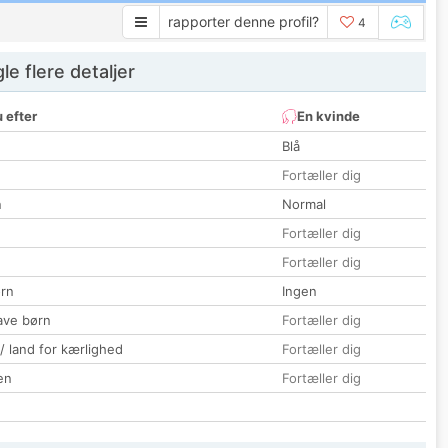
rapporter denne profil?
4
e flere detaljer
 efter
En kvinde
Blå
Fortæller dig
n
Normal
Fortæller dig
Fortæller dig
rn
Ingen
ave børn
Fortæller dig
 / land for kærlighed
Fortæller dig
en
Fortæller dig