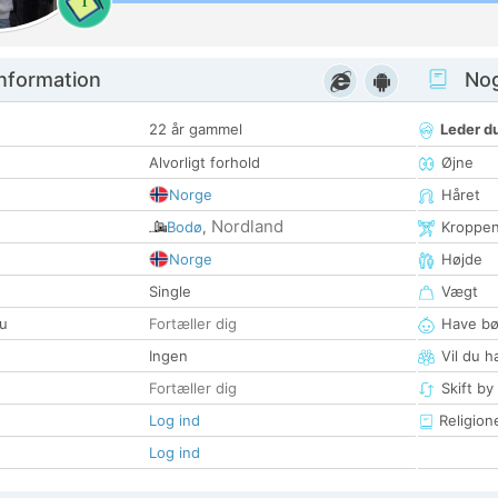
1
nformation
Nogl
22 år gammel
Leder du
Alvorligt forhold
Øjne
Norge
Håret
Nordland
Bodø
,
Kroppe
Norge
Højde
Single
Vægt
u
Fortæller dig
Have bø
Ingen
Vil du h
Fortæller dig
Skift by
Log ind
Religion
Log ind