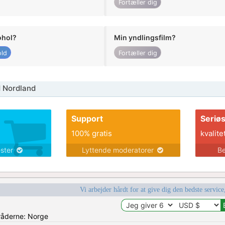
Fortæller dig
ohol?
Min yndlingsfilm?
ld
Fortæller dig
 Nordland
Support
Seriø
100% gratis
kvalite
ester
Lyttende moderatorer
Be
Vi arbejder hårdt for at give dig den bedste service
mråderne: Norge