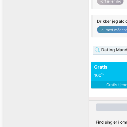
Fortæller dig
Drikker jeg alc 
Ja, med mådeho
Dating Mand
Gratis
%
100
Gratis tjen
Find singler i o