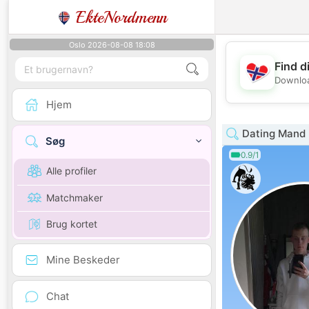
EkteNordmenn
Oslo 2026-08-08 18:08
Find d
Downloa
Hjem
Dating Mand 
Søg
0.9/1
Alle profiler
Matchmaker
Brug kortet
Mine Beskeder
Chat