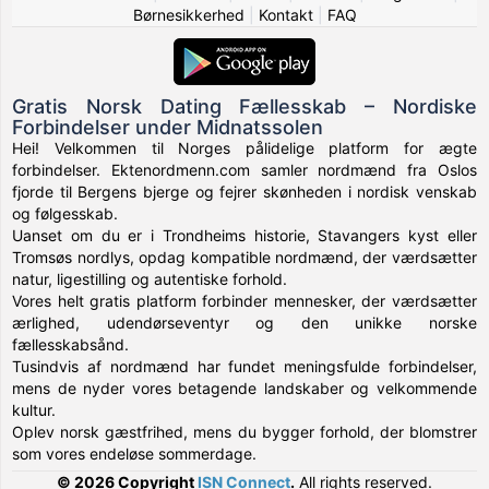
Børnesikkerhed
|
Kontakt
|
FAQ
Gratis Norsk Dating Fællesskab – Nordiske
Forbindelser under Midnatssolen
Hei! Velkommen til Norges pålidelige platform for ægte
forbindelser. Ektenordmenn.com samler nordmænd fra Oslos
fjorde til Bergens bjerge og fejrer skønheden i nordisk venskab
og følgesskab.
Uanset om du er i Trondheims historie, Stavangers kyst eller
Tromsøs nordlys, opdag kompatible nordmænd, der værdsætter
natur, ligestilling og autentiske forhold.
Vores helt gratis platform forbinder mennesker, der værdsætter
ærlighed, udendørseventyr og den unikke norske
fællesskabsånd.
Tusindvis af nordmænd har fundet meningsfulde forbindelser,
mens de nyder vores betagende landskaber og velkommende
kultur.
Oplev norsk gæstfrihed, mens du bygger forhold, der blomstrer
som vores endeløse sommerdage.
© 2026 Copyright
ISN Connect
.
All rights reserved.