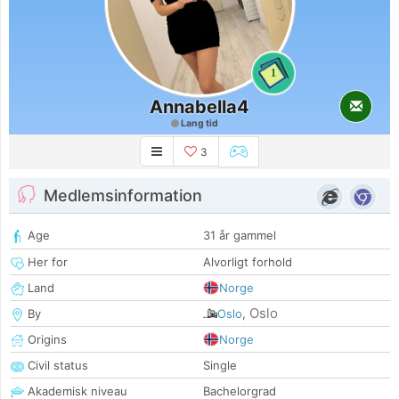
1
Annabella4
Lang tid
3
Medlemsinformation
Age
31 år gammel
Her for
Alvorligt forhold
Land
Norge
Oslo
By
Oslo
,
Origins
Norge
Civil status
Single
Akademisk niveau
Bachelorgrad