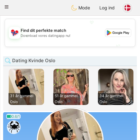
EkteNordmenn
Toggle
Mode
Log ind
navigation
💖
Find dit perfekte match
💖
Download vores datingapp nu!
💕
💕
Dating Kvinde Oslo
31 år gammel
51 år gammel
34 år gammel
Oslo
Oslo
Oslo
0.6/1