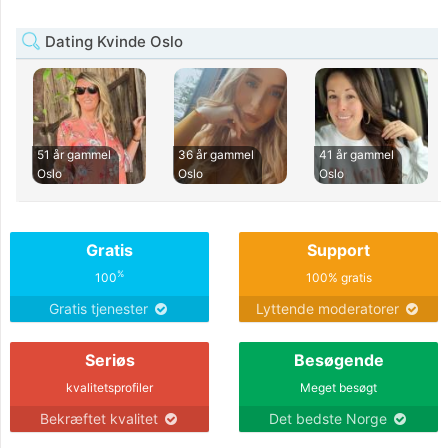
Dating Kvinde Oslo
51 år gammel
36 år gammel
41 år gammel
Oslo
Oslo
Oslo
Gratis
Support
%
100
100% gratis
Gratis tjenester
Lyttende moderatorer
Seriøs
Besøgende
kvalitetsprofiler
Meget besøgt
Bekræftet kvalitet
Det bedste Norge