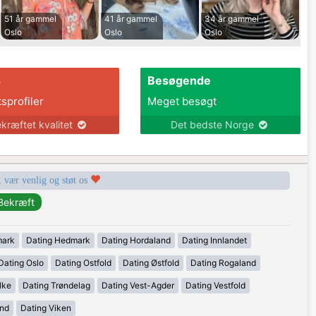
51 år gammel
41 år gammel
34 år gammel
Oslo
Oslo
Oslo
s
Besøgende
tsprofiler
Meget besøgt
kræftet kvalitet
Det bedste Norge
, vær venlig og støt os
mark
Dating Hedmark
Dating Hordaland
Dating Innlandet
Dating Oslo
Dating Ostfold
Dating Østfold
Dating Rogaland
lke
Dating Trøndelag
Dating Vest-Agder
Dating Vestfold
and
Dating Viken