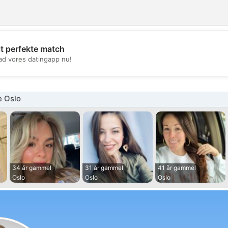
it perfekte match
💖
d vores datingapp nu!
💕
e Oslo
34 år gammel
31 år gammel
41 år gammel
Oslo
Oslo
Oslo