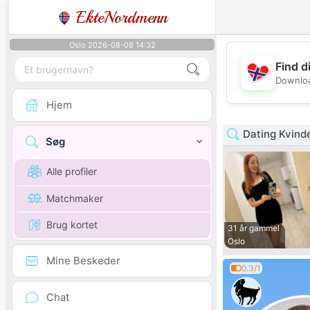
EkteNordmenn
Oslo 2026-08-08 14:32
Find d
Downloa
Hjem
Dating Kvind
Søg
Alle profiler
Matchmaker
Brug kortet
31 år gammel
Oslo
Mine Beskeder
0.3/1
Chat