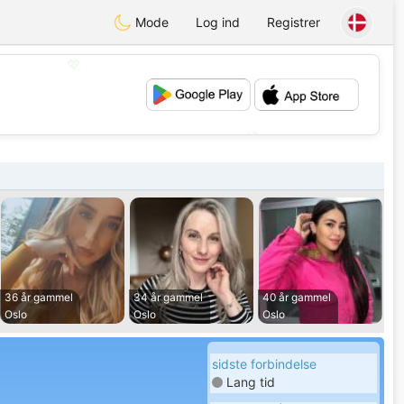
Mode
Log ind
Registrer
💖
💕
36 år gammel
34 år gammel
40 år gammel
Oslo
Oslo
Oslo
sidste forbindelse
Lang tid