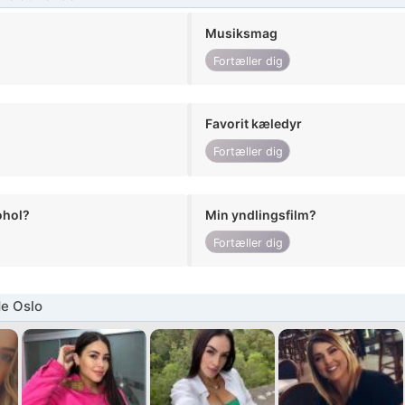
Musiksmag
Fortæller dig
Favorit kæledyr
Fortæller dig
ohol?
Min yndlingsfilm?
Fortæller dig
e Oslo