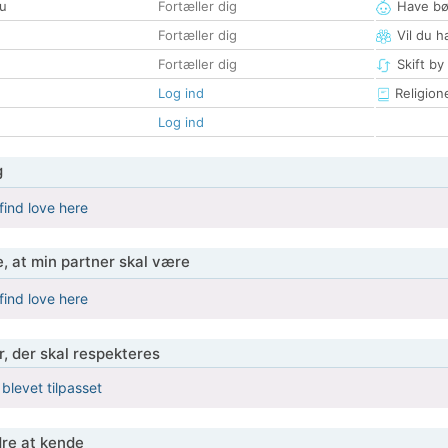
u
Fortæller dig
Have bø
Fortæller dig
Vil du h
Fortæller dig
Skift by
Log ind
Religion
Log ind
g
find love here
, at min partner skal være
find love here
r, der skal respekteres
 blevet tilpasset
re at kende