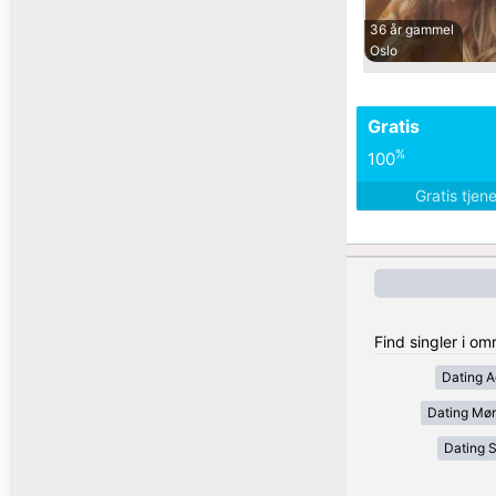
36 år gammel
Oslo
Gratis
%
100
Gratis tjen
Find singler i o
Dating A
Dating Mør
Dating 