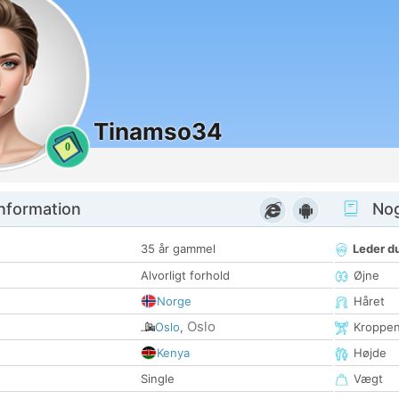
Tinamso34
0
nformation
Nogl
35 år gammel
Leder du
Alvorligt forhold
Øjne
Norge
Håret
Oslo
Oslo
,
Kroppe
Kenya
Højde
Single
Vægt