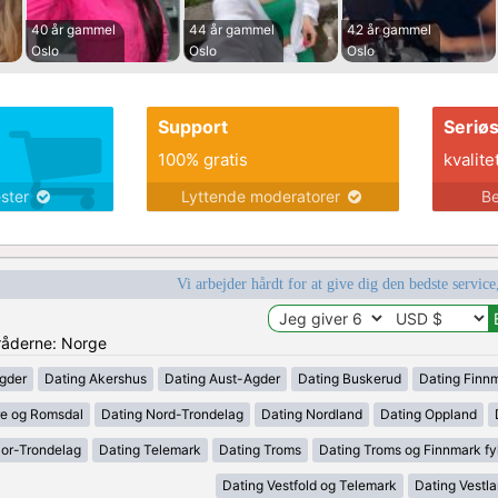
40 år gammel
44 år gammel
42 år gammel
Oslo
Oslo
Oslo
Support
Seriø
100% gratis
kvalite
ester
Lyttende moderatorer
Be
Vi arbejder hårdt for at give dig den bedste service
mråderne: Norge
gder
Dating Akershus
Dating Aust-Agder
Dating Buskerud
Dating Finn
e og Romsdal
Dating Nord-Trondelag
Dating Nordland
Dating Oppland
Sor-Trondelag
Dating Telemark
Dating Troms
Dating Troms og Finnmark fy
Dating Vestfold og Telemark
Dating Vestl