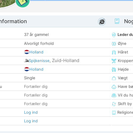
3
nformation
Nogl
37 år gammel
Leder du
Alvorligt forhold
Øjne
Holland
Håret
Zuid-Holland
Spijkenisse
,
Kroppe
Holland
Højde
Single
Vægt
u
Fortæller dig
Have bø
Fortæller dig
Vil du h
Fortæller dig
Skift by
Log ind
Religion
Log ind