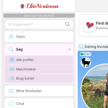
EkteNordmenn
Oslo 2026-08-08 09:02
Find d
Downloa
Hjem
Dating Kvind
Søg
0.8/1
Alle profiler
Matchmaker
Brug kortet
Mine Beskeder
Chat