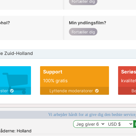
Fortæller dig
ohol?
Min yndlingsfilm?
Fortæller dig
e Zuid-Holland
Support
Seriø
100% gratis
kvalite
ester
Lyttende moderatorer
Be
Vi arbejder hårdt for at give dig den bedste service
råderne: Holland