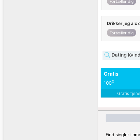
Fortæller dig
Drikker jeg alc 
Fortæller dig
Dating Kvind
Gratis
%
100
Gratis tjen
Find singler i om