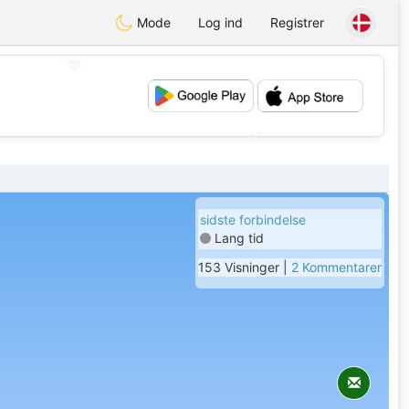
Mode
Log ind
Registrer
💖
💕
sidste forbindelse
Lang tid
153 Visninger |
2 Kommentarer