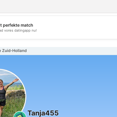
it perfekte match
💖
d vores datingapp nu!
💕
e Zuid-Holland
Tanja455