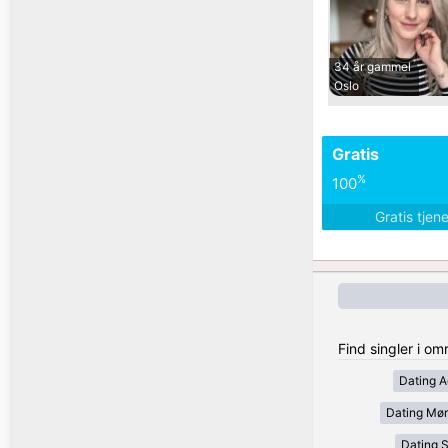
34 år gammel
Oslo
Gratis
%
100
Gratis tjen
Find singler i o
Dating A
Dating Mør
Dating 