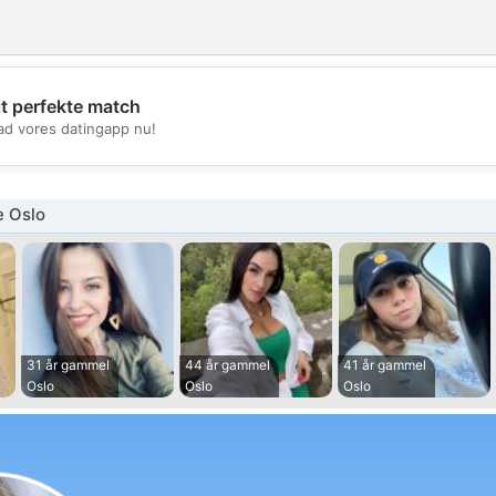
it perfekte match
💖
d vores datingapp nu!
💕
e Oslo
31 år gammel
44 år gammel
41 år gammel
Oslo
Oslo
Oslo