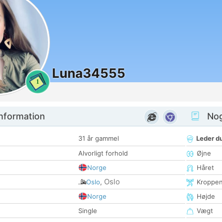
Luna34555
1
nformation
Nogl
31 år gammel
Leder du
Alvorligt forhold
Øjne
Norge
Håret
Oslo
Oslo
,
Kroppe
Norge
Højde
Single
Vægt