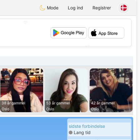
Mode
Log ind
Registrer
💖
💕
38 år gammel
53 år gammel
42 år gammel
Oslo
Oslo
Oslo
sidste forbindelse
Lang tid