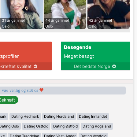
31 år gammel
44 år gammel
42 år gammel
Oslo
Oslo
Oslo
s
Besøgende
tsprofiler
Meget besøgt
kræftet kvalitet
Det bedste Norge
, vær venlig og støt os
mark
Dating Hedmark
Dating Hordaland
Dating Innlandet
Dating Oslo
Dating Ostfold
Dating Østfold
Dating Rogaland
lke
Dating Trøndelag
Dating Vest-Agder
Dating Vestfold