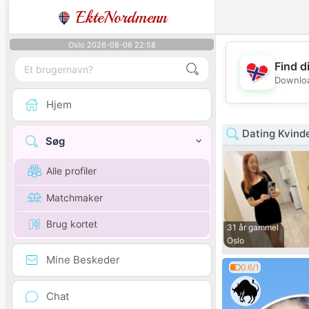
EkteNordmenn
Oslo 2026-08-06 22:58
Find d
Downloa
Hjem
Dating Kvind
Søg
Alle profiler
Matchmaker
Brug kortet
31 år gammel
Oslo
Mine Beskeder
0.6/1
Chat