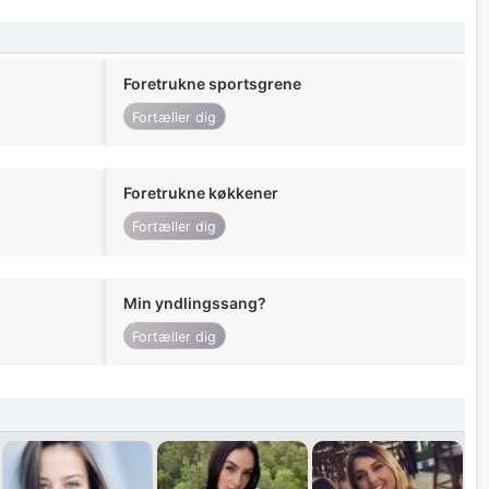
Foretrukne sportsgrene
Fortæller dig
Foretrukne køkkener
Fortæller dig
Min yndlingssang?
Fortæller dig