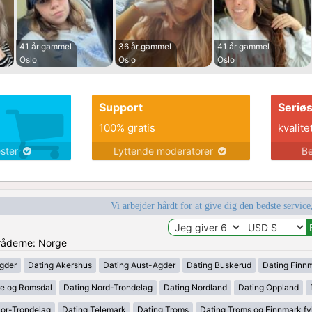
41 år gammel
36 år gammel
41 år gammel
Oslo
Oslo
Oslo
Support
Seriø
100% gratis
kvalite
ester
Lyttende moderatorer
Be
Vi arbejder hårdt for at give dig den bedste service
mråderne: Norge
gder
Dating Akershus
Dating Aust-Agder
Dating Buskerud
Dating Finn
e og Romsdal
Dating Nord-Trondelag
Dating Nordland
Dating Oppland
Sor-Trondelag
Dating Telemark
Dating Troms
Dating Troms og Finnmark fy