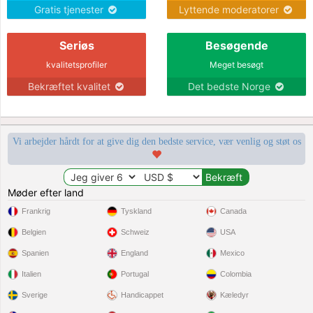
Gratis tjenester
Lyttende moderatorer
Seriøs
Besøgende
kvalitetsprofiler
Meget besøgt
Bekræftet kvalitet
Det bedste Norge
Vi arbejder hårdt for at give dig den bedste service, vær venlig og støt os
Møder efter land
Frankrig
Tyskland
Canada
Belgien
Schweiz
USA
Spanien
England
Mexico
Italien
Portugal
Colombia
Sverige
Handicappet
Kæledyr