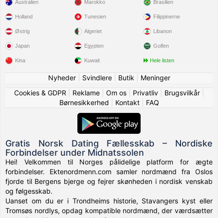
Australien
Marokko
Brasilien
Holland
Tunesien
Filippinerne
Østrig
Algeriet
Libanon
Japan
Egypten
Golfen
Kina
Kuwait
Hele listen
Nyheder
|
Svindlere
|
Butik
|
Meninger
Cookies & GDPR
|
Reklame
|
Om os
|
Privatliv
|
Brugsvilkår
|
Børnesikkerhed
|
Kontakt
|
FAQ
Gratis Norsk Dating Fællesskab – Nordiske
Forbindelser under Midnatssolen
Hei! Velkommen til Norges pålidelige platform for ægte
forbindelser. Ektenordmenn.com samler nordmænd fra Oslos
fjorde til Bergens bjerge og fejrer skønheden i nordisk venskab
og følgesskab.
Uanset om du er i Trondheims historie, Stavangers kyst eller
Tromsøs nordlys, opdag kompatible nordmænd, der værdsætter