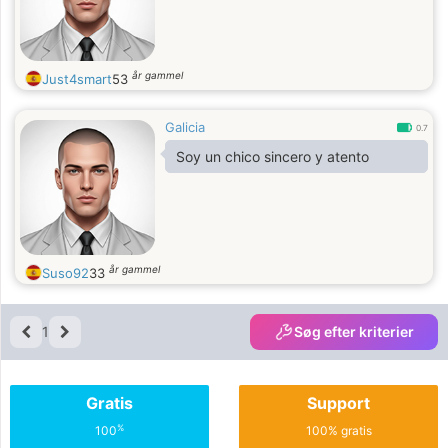
år gammel
Just4smart
53
Galicia
0.7
Soy un chico sincero y atento
år gammel
Suso92
33
1
Søg efter kriterier
Gratis
Support
%
100
100% gratis