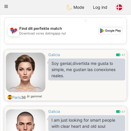
EkteNordmenn
Toggle
Mode
Log ind
navigation
💖
Find dit perfekte match
Download vores datingapp nu!
💖
💕
💕
Galicia
0.7
Soy genial,divertida me gusta lo
simple, me gustan las conexiones
reales.
år gammel
Paris
36
Galicia
0.7
I am just looking for smart people
with clear heart and old soul