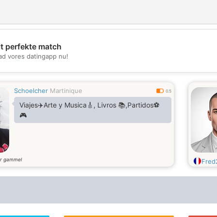
it perfekte match
d vores datingapp nu!
💖
💕
Schoelcher
Martinique
0.5
Viajes✈️Arte y Musica🎸, Livros 📚,Partidos⚽
🎮
r gammel
Fred