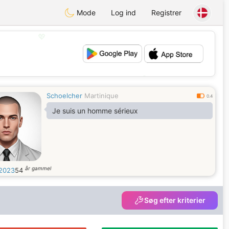
Mode
Log ind
Registrer
💖
💕
Schoelcher
Martinique
0.4
Je suis un homme sérieux
år gammel
2023
54
Søg efter kriterier