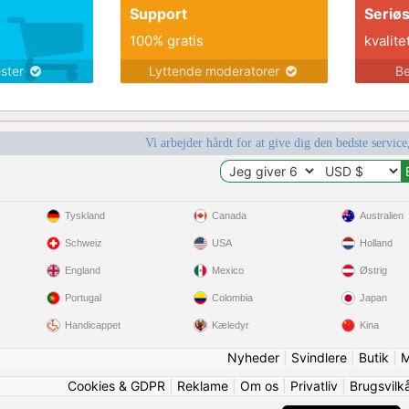
Support
Seriø
100% gratis
kvalite
ester
Lyttende moderatorer
Be
Vi arbejder hårdt for at give dig den bedste service
Tyskland
Canada
Australien
Schweiz
USA
Holland
England
Mexico
Østrig
Portugal
Colombia
Japan
Handicappet
Kæledyr
Kina
Nyheder
|
Svindlere
|
Butik
|
M
Cookies & GDPR
|
Reklame
|
Om os
|
Privatliv
|
Brugsvilk