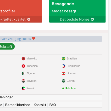
s
Besøgende
tsprofiler
Meget besøgt
kræftet kvalitet
Det bedste Norge
, vær venlig og støt os
Marokko
Brasilien
Tunesien
Filippinerne
Algeriet
Libanon
Egypten
Golfen
Kuwait
Hele listen
eninger
år
|
Børnesikkerhed
|
Kontakt
|
FAQ