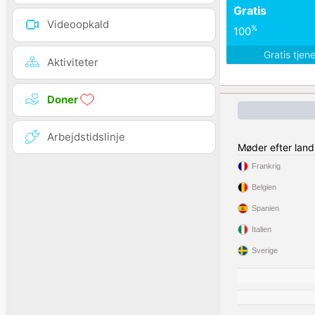
Gratis
Videoopkald
%
100
Gratis tjen
Aktiviteter
Doner
Arbejdstidslinje
Møder efter land
Frankrig
Belgien
Spanien
Italien
Sverige