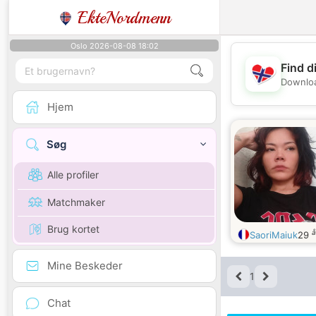
EkteNordmenn
Oslo 2026-08-08 18:02
Find d
Downloa
Hjem
Søg
Alle profiler
Matchmaker
Brug kortet
å
SaoriMaiuk
29
Mine Beskeder
1
Chat