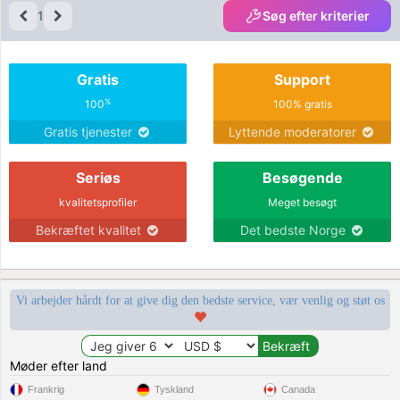
1
Søg efter kriterier
Gratis
Support
%
100
100% gratis
Gratis tjenester
Lyttende moderatorer
Seriøs
Besøgende
kvalitetsprofiler
Meget besøgt
Bekræftet kvalitet
Det bedste Norge
Vi arbejder hårdt for at give dig den bedste service, vær venlig og støt os
Møder efter land
Frankrig
Tyskland
Canada