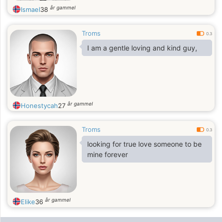
år gammel
Ismael
38
Troms
0.3
I am a gentle loving and kind guy,
år gammel
Honestycah
27
Troms
0.3
looking for true love someone to be
mine forever
år gammel
Elike
36