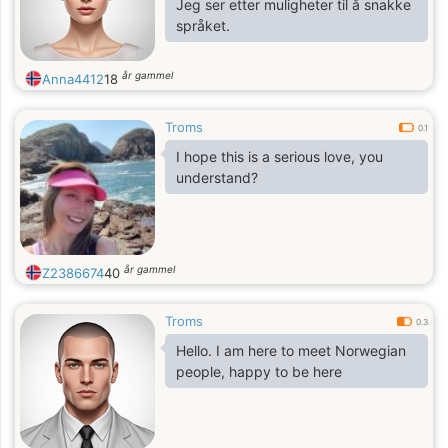
Jeg ser etter muligheter til å snakke
språket.
år gammel
Anna4412
18
Troms
0.1
I hope this is a serious love, you
understand?
år gammel
Z2386674
40
Troms
0.3
Hello. I am here to meet Norwegian
people, happy to be here