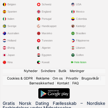
Belgien
Schweiz
USA
Spanien
England
Mexico
Italien
Portugal
Colombia
Sverige
Handicappet
Kæledyr
Australien
Marokko
Brasilien
Holland
Tunesien
Filippinerne
Østrig
Algeriet
Libanon
Japan
Egypten
Golfen
Kina
Kuwait
Hele listen
Nyheder
|
Svindlere
|
Butik
|
Meninger
Cookies & GDPR
|
Reklame
|
Om os
|
Privatliv
|
Brugsvilkår
|
Børnesikkerhed
|
Kontakt
|
FAQ
Gratis Norsk Dating Fællesskab – Nordiske
Forbindelser under Midnatssolen