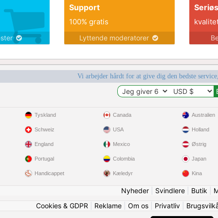
Support
Seriø
100% gratis
kvalite
ester
Lyttende moderatorer
Be
Vi arbejder hårdt for at give dig den bedste service
Tyskland
Canada
Australien
Schweiz
USA
Holland
England
Mexico
Østrig
Portugal
Colombia
Japan
Handicappet
Kæledyr
Kina
Nyheder
|
Svindlere
|
Butik
|
M
Cookies & GDPR
|
Reklame
|
Om os
|
Privatliv
|
Brugsvilk