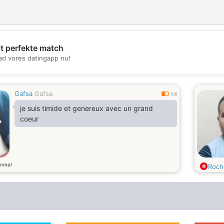
it perfekte match
d vores datingapp nu!
💖
💕
Gafsa
Gafsa
0.6
je suis timide et genereux avec un grand
coeur
ammel
Roch