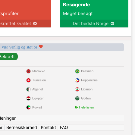
s
Besøgende
tsprofiler
Meget besøgt
kræftet kvalitet
Det bedste Norge
, vær venlig og støt os
Marokko
Brasilien
Tunesien
Filippinerne
Algeriet
Libanon
Egypten
Golfen
Kuwait
Hele listen
eninger
år
|
Børnesikkerhed
|
Kontakt
|
FAQ