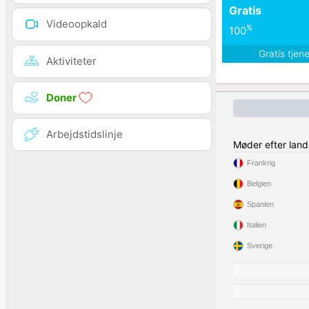
Gratis
Videoopkald
%
100
Gratis tjen
Aktiviteter
Doner
Arbejdstidslinje
Møder efter land
Frankrig
Belgien
Spanien
Italien
Sverige