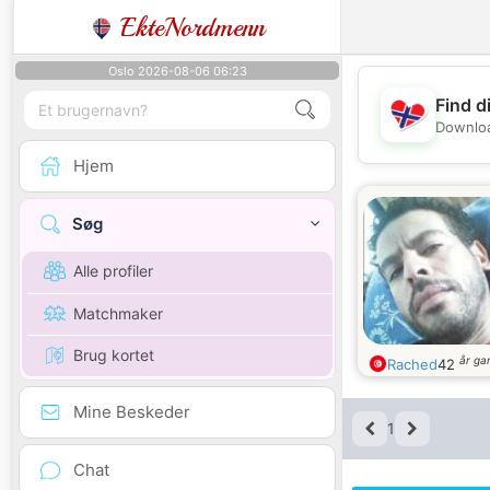
EkteNordmenn
Oslo 2026-08-06 06:23
Find d
Downloa
Hjem
Søg
Alle profiler
Matchmaker
Brug kortet
år g
Rached
42
Mine Beskeder
1
Chat