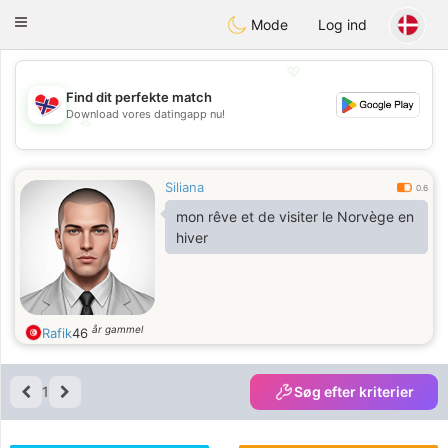
EkteNordmenn
Toggle
Mode
Log ind
navigation
💖
Find dit perfekte match
Download vores datingapp nu!
💖
💕
💕
Siliana
0.6
mon rêve et de visiter le Norvège en
hiver
år gammel
Rafik
46
1
Søg efter kriterier