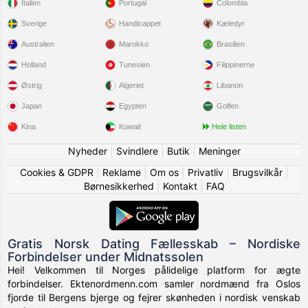
Italien
Portugal
Colombia
Sverige
Handicappet
Kæledyr
Australien
Marokko
Brasilien
Holland
Tunesien
Filippinerne
Østrig
Algeriet
Libanon
Japan
Egypten
Golfen
Kina
Kuwait
Hele listen
Nyheder
|
Svindlere
|
Butik
|
Meninger
Cookies & GDPR
|
Reklame
|
Om os
|
Privatliv
|
Brugsvilkår
|
Børnesikkerhed
|
Kontakt
|
FAQ
Gratis Norsk Dating Fællesskab – Nordiske
Forbindelser under Midnatssolen
Hei! Velkommen til Norges pålidelige platform for ægte
forbindelser. Ektenordmenn.com samler nordmænd fra Oslos
fjorde til Bergens bjerge og fejrer skønheden i nordisk venskab