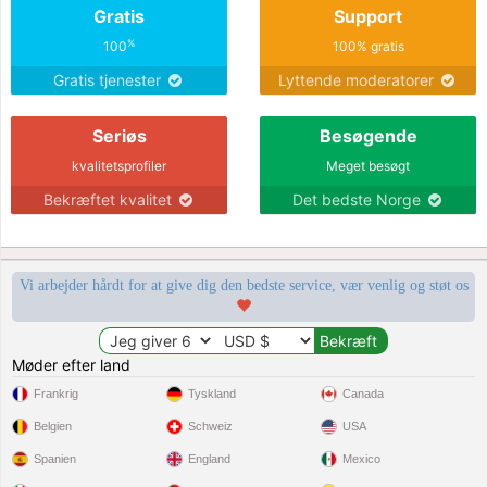
Gratis
Support
%
100
100% gratis
Gratis tjenester
Lyttende moderatorer
Seriøs
Besøgende
kvalitetsprofiler
Meget besøgt
Bekræftet kvalitet
Det bedste Norge
Vi arbejder hårdt for at give dig den bedste service, vær venlig og støt os
Møder efter land
Frankrig
Tyskland
Canada
Belgien
Schweiz
USA
Spanien
England
Mexico